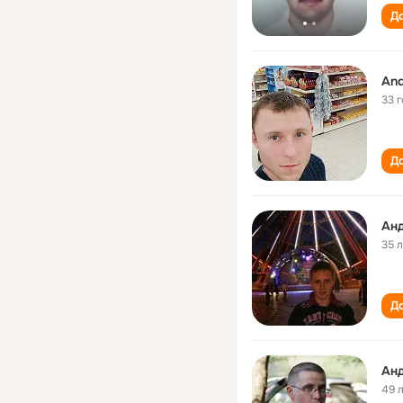
До
And
33 
До
Ан
35 
До
Ан
49 