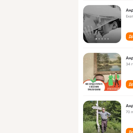
Ан
Ека
До
Ан
34 
До
Ан
70 
До