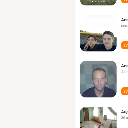
And
пос
До
And
44 
До
Ан
39 