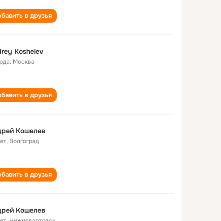
бавить в друзья
rey Koshelev
года
,
Москва
бавить в друзья
дрей Кошелев
лет
,
Волгоград
бавить в друзья
дрей Кошелев
лет
,
Нижневартовск