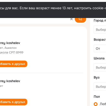
ы для вас. Если ваш возраст менее 13 лет, настроить cooki
Город 
Возрас
rey koshelev
лет
,
Ашкелон
школа СРП ВМФ
Школа
бавить в друзья
Вуз
rey koshelev
лет
Пол
бавить в друзья
Лю