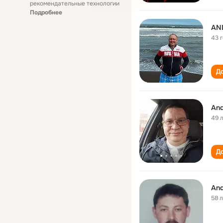
рекомендательные технологии
Подробнее
AN
43 
До
And
49 
До
And
58 