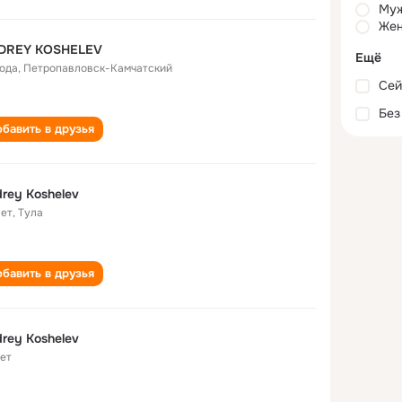
Му
Жен
DREY KOSHELEV
Ещё
года
,
Петропавловск-Камчатский
Сей
Без
бавить в друзья
rey Koshelev
лет
,
Тула
бавить в друзья
rey Koshelev
лет