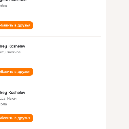
ебск
бавить в друзья
rey Koshelev
лет
,
Снежное
бавить в друзья
rey Koshelev
года
,
Изюм
кола
бавить в друзья