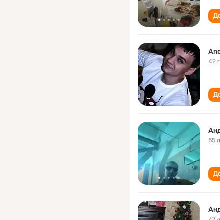
До
And
42 
До
Ан
55 
До
Ан
47 