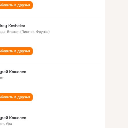
бавить в друзья
rey Koshelev
года
,
Бишкек (Пишпек, Фрунзе)
бавить в друзья
дрей Кошелев
лет
бавить в друзья
дрей Кошелев
лет
,
Уфа