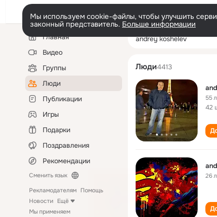
Мы используем cookie-файлы, чтобы улучшить сервис
законный представитель.
Больше информации
Левая
Поиск
Главная
andrey koshelev
колонка
по
людям
Видео
Люди
4413
Группы
Люди
and
55 
Публикации
42 
Игры
Подарки
До
Поздравления
Рекомендации
and
Сменить язык
26 
Рекламодателям
Помощь
Новости
Ещё
До
Мы применяем