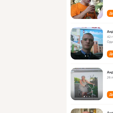
До
Ан
42 
Оди
До
Ан
26 
До
Ан