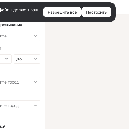
Войти
e-файлы должен ваш
Разрешить все
Настроить
Правая
колонка
проживания
т
бой