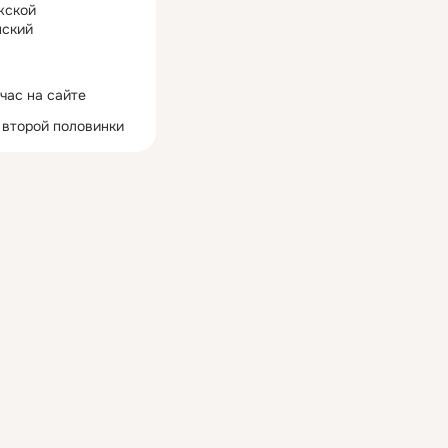
жской
ский
час на сайте
 второй половинки