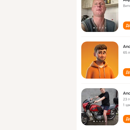
Вит
До
And
65 
До
And
23 
1 ш
До