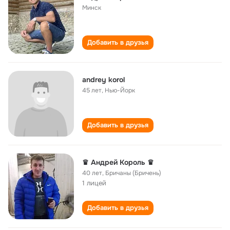
Минск
Добавить в друзья
andrey korol
45 лет
,
Нью-Йорк
Добавить в друзья
♛ Андрей Король ♛
40 лет
,
Бричаны (Бричень)
1 лицей
Добавить в друзья