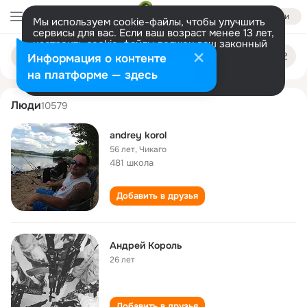
Войти
Мы используем cookie-файлы, чтобы улучшить
сервисы для вас. Если ваш возраст менее 13 лет,
настроить cookie-файлы должен ваш законный
andrey korol
Поиск
представитель.
Больше информации
Информация о контенте
по
людям
Разрешить все
Настроить
на платформе — здесь
Люди
10579
andrey korol
56 лет
,
Чикаго
481 школа
Добавить в друзья
Андрей Король
26 лет
Добавить в друзья