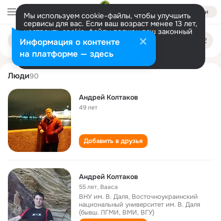
Войти
Мы используем cookie-файлы, чтобы улучшить
сервисы для вас. Если ваш возраст менее 13 лет,
настроить cookie-файлы должен ваш законный
andrey koltakov
Поиск
представитель.
Больше информации
Информация о контенте
по
людям
Разрешить все
Настроить
на платформе — здесь
Люди
90
Андрей Колтаков
49 лет
Добавить в друзья
Андрей Колтаков
55 лет
,
Вааса
ВНУ им. В. Даля, Восточноукраинский
национальный университет им. В. Даля
(бывш. ЛГМИ, ВМИ, ВГУ)