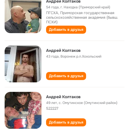
Андрей Колтаков
54 года
,
г. Находка (Приморский край)
ПГСХА, Приморская государственная
сельскохозяйственная академия (бывш.
ПСХИ)
Добавить в друзья
Андрей Колтаков
43 года
,
Воронеж р.п.Хохольский
Добавить в друзья
Андрей Колтаков
49 лет
,
с. Омутинское (Омутинский район)
522227
Добавить в друзья