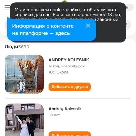
Войти
Мы используем cookie-файлы, чтобы улучшить
сервисы для вас. Если ваш возраст менее 13 лет,
настроить cookie-файлы должен ваш законный
andrey kolesnik
Поиск
представитель.
Больше информации
Информация о контенте
по
людям
Разрешить все
Настроить
на платформе — здесь
Люди
5690
ANDREY KOLESNIK
41 год
,
Новосибирск
105 школа
Добавить в друзья
Andrey Kolesnik
30 лет
Добавить в друзья