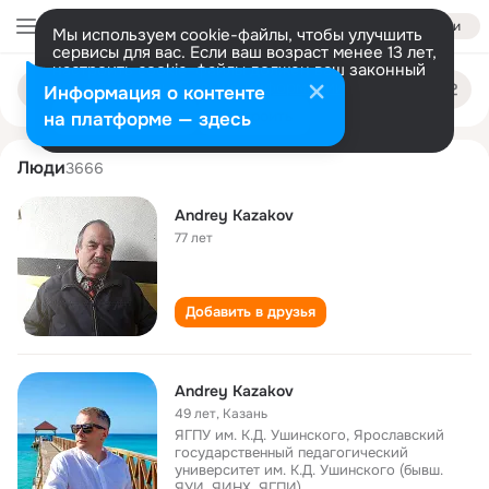
Войти
Мы используем cookie-файлы, чтобы улучшить
сервисы для вас. Если ваш возраст менее 13 лет,
настроить cookie-файлы должен ваш законный
andrey kazakov
Поиск
представитель.
Больше информации
Информация о контенте
по
людям
Разрешить все
Настроить
на платформе — здесь
Люди
3666
Andrey Kazakov
77 лет
Добавить в друзья
Andrey Kazakov
49 лет
,
Казань
ЯГПУ им. К.Д. Ушинского, Ярославский
государственный педагогический
университет им. К.Д. Ушинского (бывш.
ЯУИ, ЯИНХ, ЯГПИ)