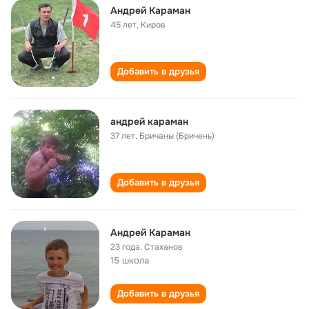
Андрей Караман
45 лет
,
Киров
Добавить в друзья
андрей караман
37 лет
,
Бричаны (Бричень)
Добавить в друзья
Андрей Караман
23 года
,
Стаханов
15 школа
Добавить в друзья