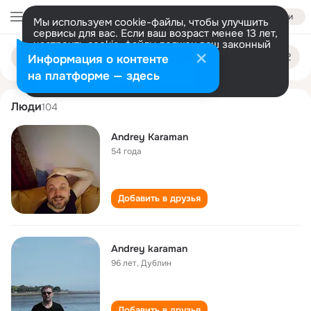
Войти
Мы используем cookie-файлы, чтобы улучшить
сервисы для вас. Если ваш возраст менее 13 лет,
настроить cookie-файлы должен ваш законный
andrey karaman
Поиск
представитель.
Больше информации
Информация о контенте
по
людям
Разрешить все
Настроить
на платформе — здесь
Люди
104
Andrey Karaman
54 года
Добавить в друзья
Andrey karaman
96 лет
,
Дублин
Добавить в друзья