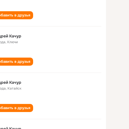
бавить в друзья
дрей Качур
года
,
Ключи
бавить в друзья
дрей Качур
года
,
Катайск
бавить в друзья
дрей Качур