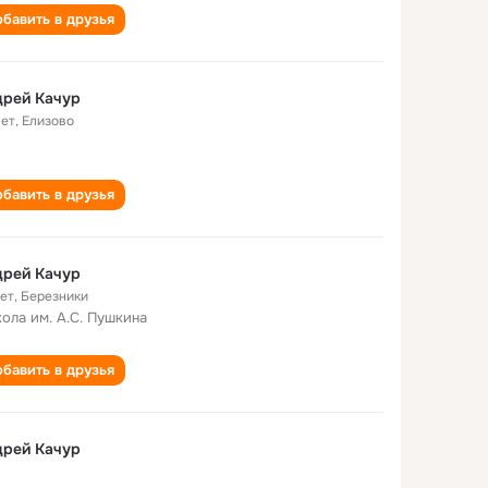
бавить в друзья
дрей Качур
лет
,
Елизово
бавить в друзья
дрей Качур
лет
,
Березники
кола им. А.С. Пушкина
бавить в друзья
дрей Качур