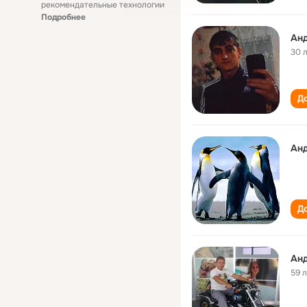
рекомендательные технологии
Подробнее
Ан
30 
До
Ан
До
Ан
59 