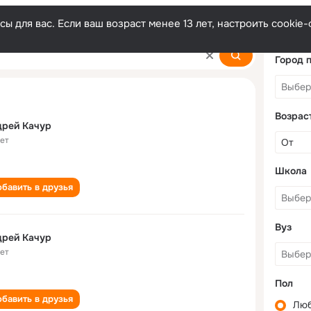
ы для вас. Если ваш возраст менее 13 лет, настроить cooki
Город 
Возрас
дрей Качур
лет
Школа
бавить в друзья
Вуз
дрей Качур
лет
Пол
бавить в друзья
Лю