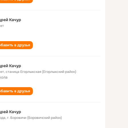
дрей Качур
лет
бавить в друзья
дрей Качур
лет
,
станица Егорлыкская (Егорлыкский район)
кола
бавить в друзья
дрей Качур
года
,
г. Боровичи (Боровичский район)