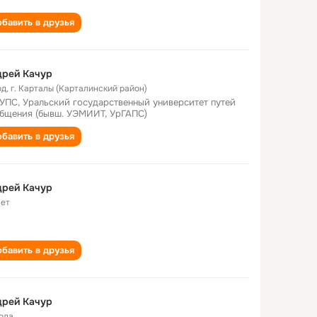
бавить в друзья
дрей Качур
од
,
г. Карталы (Карталинский район)
УПС, Уральский государственный университет путей
бщения (бывш. УЭМИИТ, УрГАПС)
бавить в друзья
дрей Качур
лет
бавить в друзья
дрей Качур
года