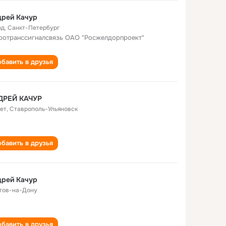
дрей Качур
од
,
Санкт-Петербург
ротранссигналсвязь ОАО "Росжелдорпроект"
бавить в друзья
ДРЕЙ КАЧУР
лет
,
Ставрополь-Ульяновск
бавить в друзья
дрей Качур
тов-на-Дону
бавить в друзья