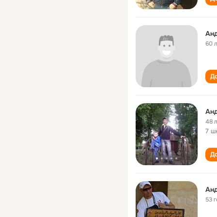
Ан
60 
До
Ан
48 
7 ш
До
Ан
53 