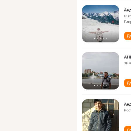
Ан
61 г
Гип
До
АН
36 
До
Ан
Рос
До