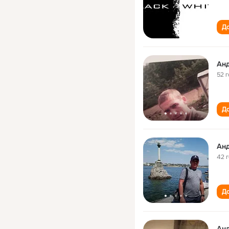
До
Ан
52 
До
Ан
42 
До
Ан