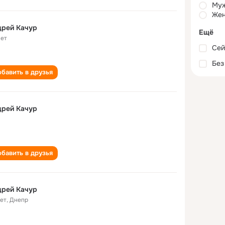
Му
Жен
дрей Качур
Ещё
лет
Сей
Без
бавить в друзья
дрей Качур
бавить в друзья
дрей Качур
лет
,
Днепр