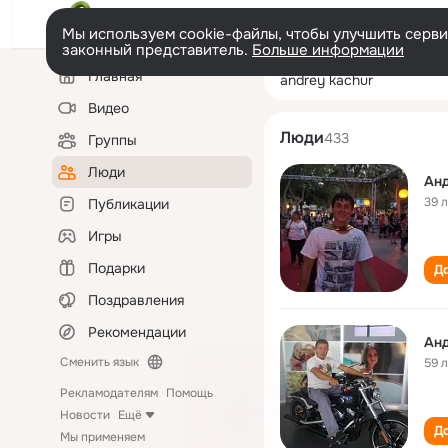
Мы используем cookie-файлы, чтобы улучшить сервис
законный представитель.
Больше информации
Левая
Поиск
Главная
andrey kachur
колонка
по
людям
Видео
Люди
433
Группы
Люди
Ан
39 
Публикации
Игры
Подарки
До
Поздравления
Рекомендации
Ан
Сменить язык
59 
Рекламодателям
Помощь
Новости
Ещё
До
Мы применяем