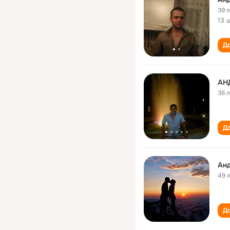
39 
13 
До
АН
36 
До
Анд
49 
До