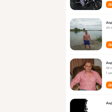
До
Ан
45 
До
Ан
56 
1 ш
До
Ан