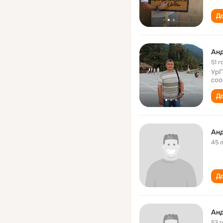
До
Ан
51 г
УрГ
соо
До
Ан
45 
До
Ан
53 