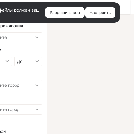
Войти
e-файлы должен ваш
Разрешить все
Настроить
Правая
колонка
проживания
т
бой