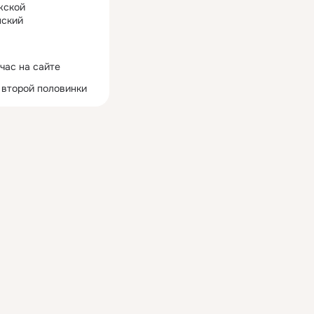
жской
ский
час на сайте
 второй половинки