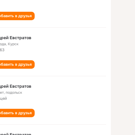
бавить в друзья
рей Евстратов
года
,
Курск
63
бавить в друзья
рей Eвстратов
лет
,
подольск
ицей
бавить в друзья
рей Евстратов