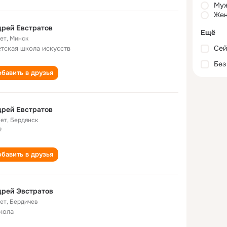
Му
Жен
рей Евстратов
Ещё
лет
,
Минск
Сей
етская школа искусств
Без
бавить в друзья
рей Евстратов
лет
,
Бердянск
2
бавить в друзья
дрей Эвстратов
лет
,
Бердичев
кола