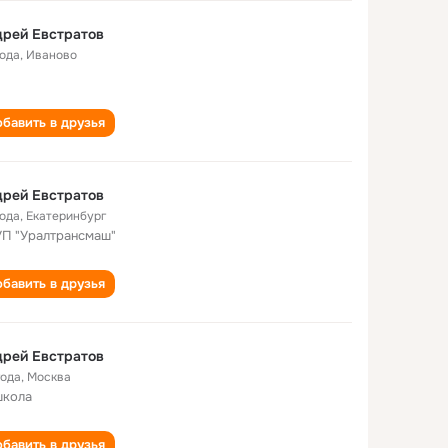
рей Евстратов
года
,
Иваново
бавить в друзья
рей Евстратов
года
,
Екатеринбург
П "Уралтрансмаш"
бавить в друзья
рей Евстратов
года
,
Москва
школа
бавить в друзья