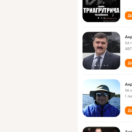
До
Анд
54 
487
До
Aнд
56 
1 л
До
Анд