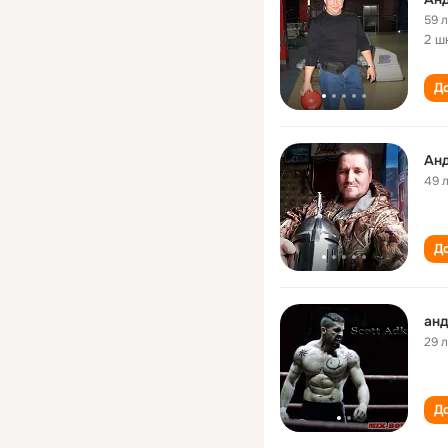
59 
2 ш
До
Анд
49 
До
анд
29 
До