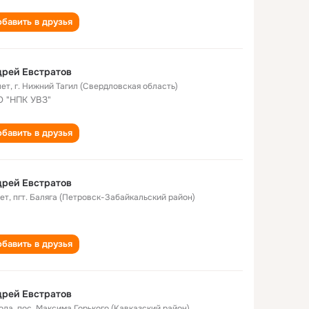
бавить в друзья
рей Евстратов
лет
,
г. Нижний Тагил (Свердловская область)
 "НПК УВЗ"
бавить в друзья
рей Евстратов
лет
,
пгт. Баляга (Петровск-Забайкальский район)
бавить в друзья
рей Евстратов
года
,
пос. Максима Горького (Кавказский район)