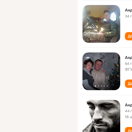
Анд
34 
До
Анд
64 
ФГУ
До
Анд
44 
16 
До