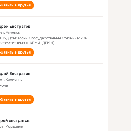
бавить в друзья
рей Евстратов
лет
,
Алчевск
ГТУ, Донбасский государственный технический
верситет (бывш. КГМИ, ДГМИ)
бавить в друзья
рей Евстратов
лет
,
Кременная
кола
бавить в друзья
рей евстратов
ет
,
Моршанск