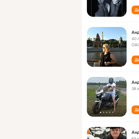
До
Анд
40 
ОАО
До
Анд
38 
До
Анд
63 