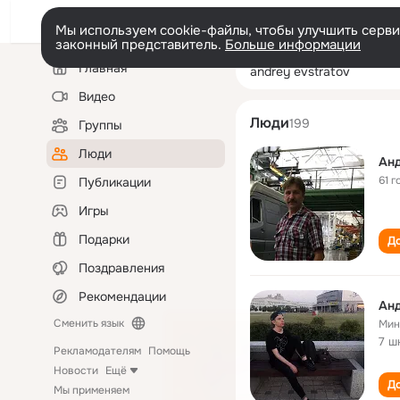
Мы используем cookie-файлы, чтобы улучшить сервис
законный представитель.
Больше информации
Левая
Поиск
Главная
andrey evstrato
колонка
по
людям
Видео
Люди
199
Группы
Люди
Анд
61 г
Публикации
Игры
Подарки
До
Поздравления
Рекомендации
Анд
Сменить язык
Мин
7 ш
Рекламодателям
Помощь
Новости
Ещё
До
Мы применяем