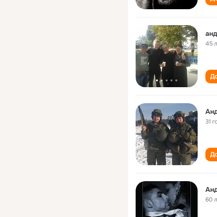
анд
45 
До
Анд
31 г
До
Анд
60 