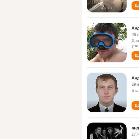
До
Анд
49 
Дон
уни
До
Анд
39 
5 ш
До
анд
27 л