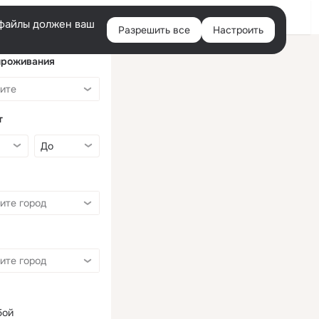
Войти
e-файлы должен ваш
Разрешить все
Настроить
Правая
колонка
проживания
т
бой