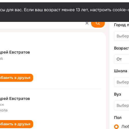
ы для вас. Если ваш возраст менее 13 лет, настроить cooki
v
Город 
Возрас
рей Евстратов
од
Школа
бавить в друзья
Вуз
рей Евстратов
ск
кола
Пол
бавить в друзья
Лю