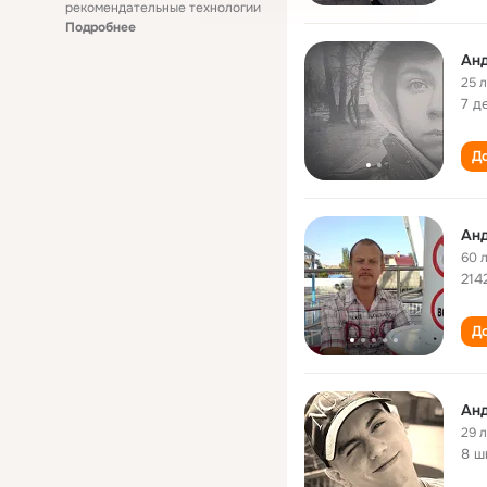
рекомендательные технологии
Подробнее
Анд
25 
7 д
До
Анд
60 
214
До
Ан
29 
8 ш