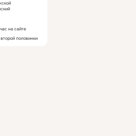
жской
ский
час на сайте
 второй половинки