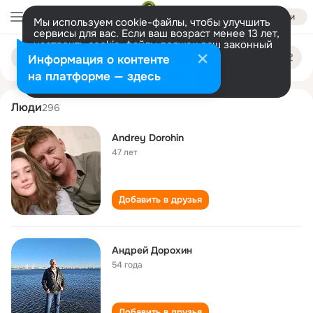
Войти
Мы используем cookie-файлы, чтобы улучшить
сервисы для вас. Если ваш возраст менее 13 лет,
настроить cookie-файлы должен ваш законный
andrey dorokhin
Поиск
представитель.
Больше информации
Информация о контенте
по
людям
Разрешить все
Настроить
на платформе — здесь
Люди
296
Andrey Dorohin
47 лет
Добавить в друзья
Андрей Дорохин
54 года
Добавить в друзья