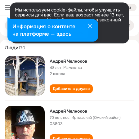
Войти
Мы используем cookie-файлы, чтобы улучшить
сервисы для вас. Если ваш возраст менее 13 лет,
настроить cookie-файлы должен ваш законный
andrey chelnokov
Поиск
представитель.
Больше информации
Информация о контенте
по
людям
Разрешить все
Настроить
на платформе — здесь
Люди
170
Андрей Челноков
48 лет
,
Мамлютка
2 школа
Добавить в друзья
Андрей Челноков
70 лет
,
пос. Иртышский (Омский район)
03803
Добавить в друзья