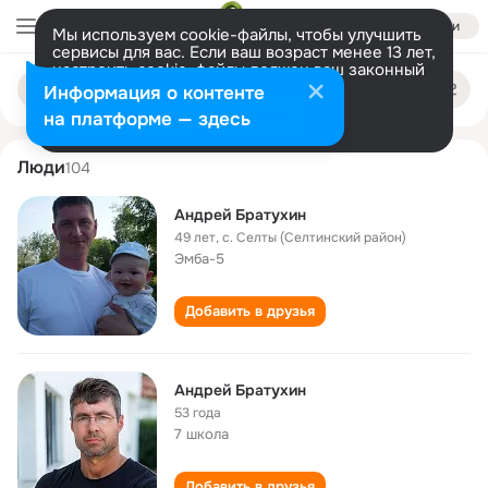
Войти
Мы используем cookie-файлы, чтобы улучшить
сервисы для вас. Если ваш возраст менее 13 лет,
настроить cookie-файлы должен ваш законный
andrey bratukhin
Поиск
представитель.
Больше информации
Информация о контенте
по
людям
Разрешить все
Настроить
на платформе — здесь
Люди
104
Андрей Братухин
49 лет
,
с. Селты (Селтинский район)
Эмба-5
Добавить в друзья
Андрей Братухин
53 года
7 школа
Добавить в друзья