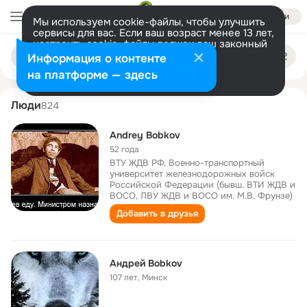
Войти
Мы используем cookie-файлы, чтобы улучшить
сервисы для вас. Если ваш возраст менее 13 лет,
настроить cookie-файлы должен ваш законный
andrey bobkov
Поиск
представитель.
Больше информации
Информация о контенте
по
людям
Разрешить все
Настроить
на платформе — здесь
Люди
824
Andrey Bobkov
52 года
ВТУ ЖДВ РФ, Военно-транспортный
университет железнодорожных войск
Российской Федерации (бывш. ВТИ ЖДВ и
ВОСО, ЛВУ ЖДВ и ВОСО им. М.В. Фрунзе)
Добавить в друзья
Андрей Bobkov
107 лет
,
Минск