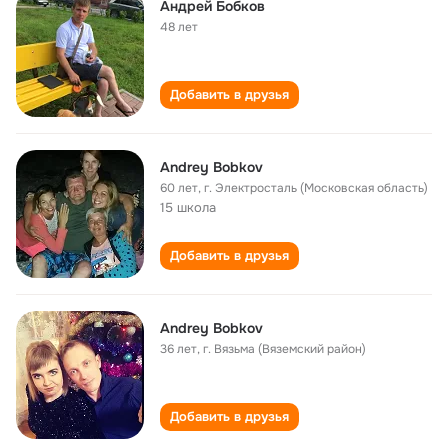
Андрей Бобков
48 лет
Добавить в друзья
Andrey Bobkov
60 лет
,
г. Электросталь (Московская область)
15 школа
Добавить в друзья
Andrey Bobkov
36 лет
,
г. Вязьма (Вяземский район)
Добавить в друзья