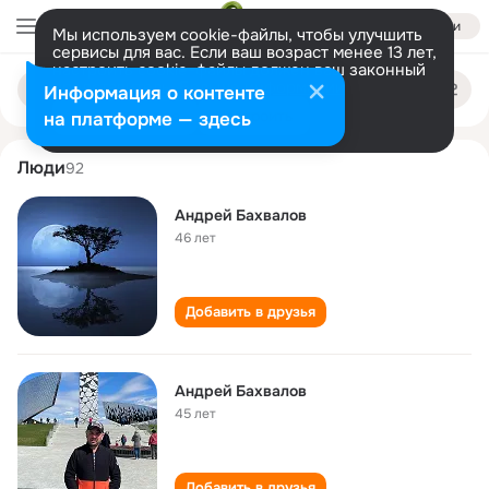
Войти
Мы используем cookie-файлы, чтобы улучшить
сервисы для вас. Если ваш возраст менее 13 лет,
настроить cookie-файлы должен ваш законный
andrey bakhvalov
Поиск
представитель.
Больше информации
Информация о контенте
по
людям
Разрешить все
Настроить
на платформе — здесь
Люди
92
Андрей Бахвалов
46 лет
Добавить в друзья
Андрей Бахвалов
45 лет
Добавить в друзья