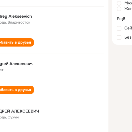
Му
Жен
rey Alekseevich
Ещё
года
,
Владивосток
Сей
Без
бавить в друзья
дрей Алексеевич
ет
бавить в друзья
ДРЕЙ АЛЕКСЕЕВИЧ
года
,
Сухум