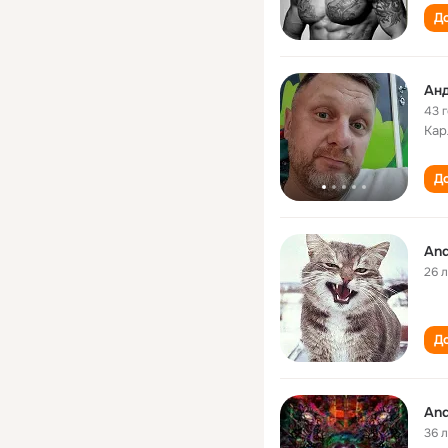
До
Ан
43 
Кар
До
And
26 
До
And
36 