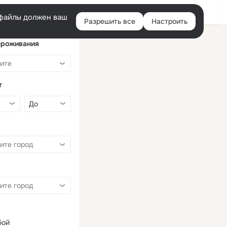
Войти
e-файлы должен ваш
Разрешить все
Настроить
Правая
колонка
проживания
т
бой