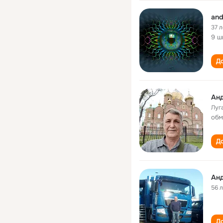
and
37 л
9 ш
До
Ан
Луг
обм
До
Ан
56 
До