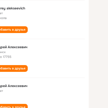
rey alekseevich
ет
кола
бавить в друзья
дрей Алексеевич
анск
о 17755
бавить в друзья
дрей Алексеевич
лет
бавить в друзья