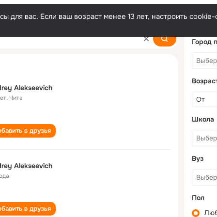
ы для вас. Если ваш возраст менее 13 лет, настроить cooki
ich
Город 
Возрас
rey Alekseevich
лет
,
Чита
Школа
бавить в друзья
Вуз
rey Alekseevich
года
Пол
бавить в друзья
Лю