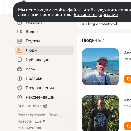
Мы используем cookie-файлы, чтобы улучшить сервис
законный представитель.
Больше информации
Левая
Поиск
Главная
andrey alekseev
колонка
по
людям
Видео
Люди
4192
Группы
Люди
And
28 
Публикации
Игры
Подарки
До
Поздравления
Рекомендации
And
Сменить язык
52 
Рекламодателям
Помощь
Новости
Ещё
До
Мы применяем