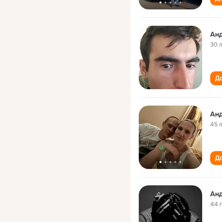
Ан
30 
До
Ан
45 
До
Ан
44 