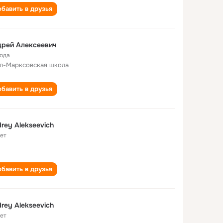
бавить в друзья
дрей Алексеевич
года
л-Марксовская школа
бавить в друзья
rey Alekseevich
лет
бавить в друзья
rey Alekseevich
лет