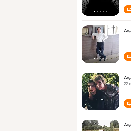
До
Ан
До
Ан
22 
До