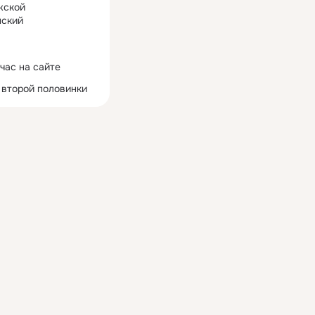
жской
ский
час на сайте
 второй половинки