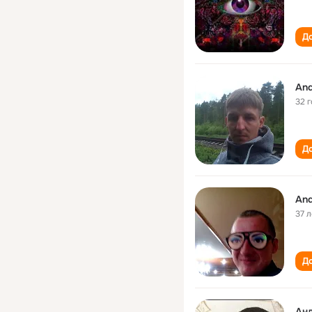
До
And
32 
До
And
37 л
До
Ан