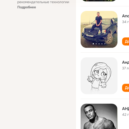
рекомендательные технологии
Подробнее
And
34 
До
Ан
37 л
До
АН
42 