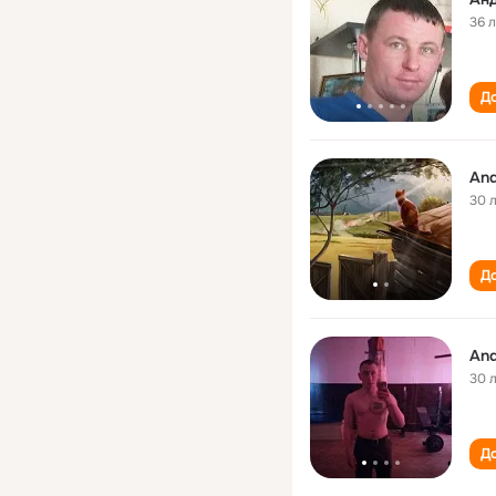
36 
До
And
30 
До
And
30 
До