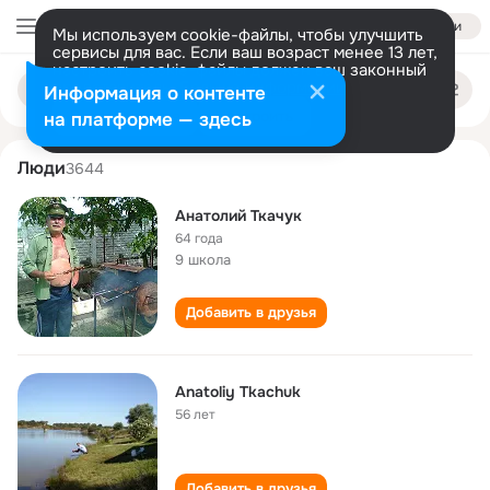
Войти
Мы используем cookie-файлы, чтобы улучшить
сервисы для вас. Если ваш возраст менее 13 лет,
настроить cookie-файлы должен ваш законный
anatoliy tkachuk
Поиск
представитель.
Больше информации
Информация о контенте
по
людям
Разрешить все
Настроить
на платформе — здесь
Люди
3644
Анатолий Ткачук
64 года
9 школа
Добавить в друзья
Anatoliy Tkachuk
56 лет
Добавить в друзья