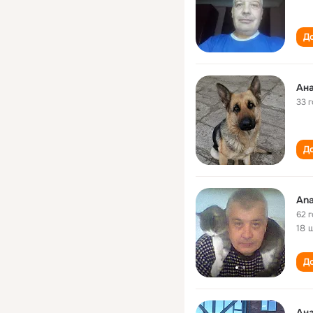
До
Ана
33 
До
Ana
62 
18 
До
Ана