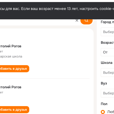
ы для вас. Если ваш возраст менее 13 лет, настроить cooki
Город 
Возрас
толий Рогов
ет
арская школа
Школа
бавить в друзья
Вуз
толий Рогов
лет
Пол
бавить в друзья
Лю