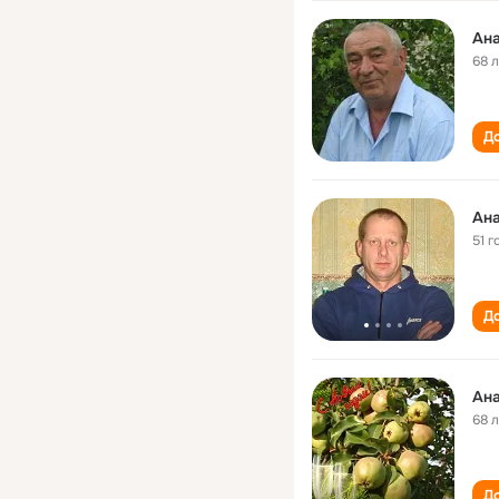
Ана
68 
До
Ана
51 г
До
Ана
68 
До