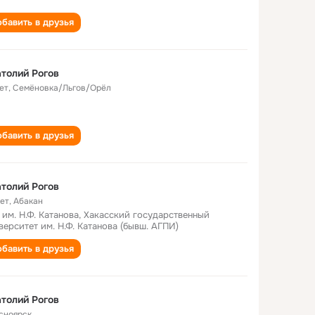
бавить в друзья
толий Рогов
ет
,
Семёновка/Льгов/Орёл
бавить в друзья
толий Рогов
лет
,
Абакан
 им. Н.Ф. Катанова, Хакасский государственный
верситет им. Н.Ф. Катанова (бывш. АГПИ)
бавить в друзья
толий Рогов
сноярск