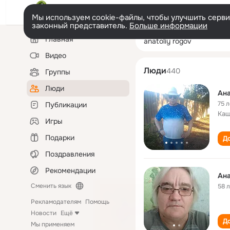
Мы используем cookie-файлы, чтобы улучшить сервис
законный представитель.
Больше информации
Левая
Поиск
Главная
anatoliy rogov
колонка
по
людям
Видео
Люди
440
Группы
Люди
Ана
75 л
Публикации
Каш
Игры
Подарки
До
Поздравления
Рекомендации
Ана
Сменить язык
58 
Рекламодателям
Помощь
Новости
Ещё
До
Мы применяем