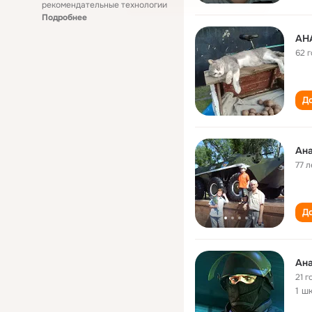
рекомендательные технологии
Подробнее
АН
62 
До
Ана
77 л
До
Ана
21 г
1 ш