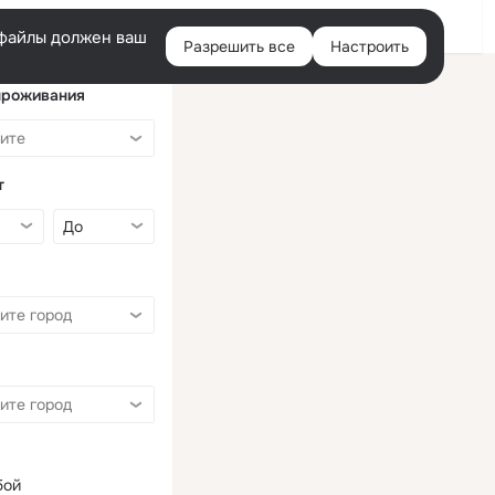
Войти
e-файлы должен ваш
Разрешить все
Настроить
Правая
колонка
проживания
т
бой