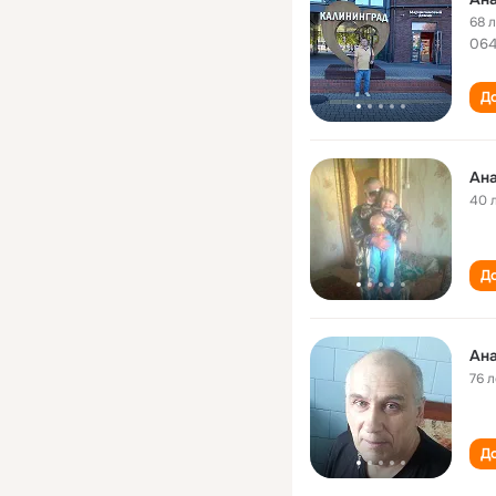
68 
064
До
Ана
40 
До
Ана
76 л
До