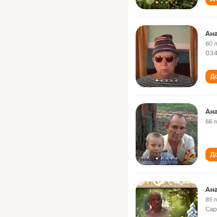
Ана
60 
034
До
Ана
66 
До
Ана
85 
Сар