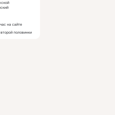
жской
ский
час на сайте
 второй половинки