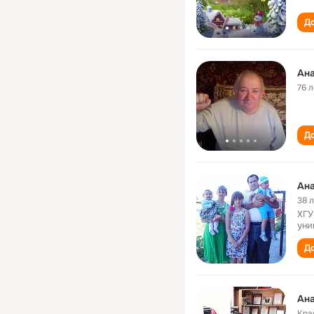
До
Ана
76 л
До
Ана
38 
ХГУ
уни
До
Ана
Кра