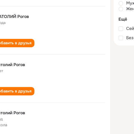
Му
Жен
АТОЛИЙ Рогов
Ещё
года
Сей
Без
бавить в друзья
толий Рогов
ет
бавить в друзья
толий Рогов
од
кола