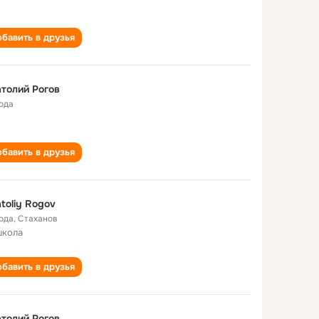
бавить в друзья
толий Рогов
года
бавить в друзья
toliy Rogov
года
,
Стаханов
школа
бавить в друзья
толий Рогов