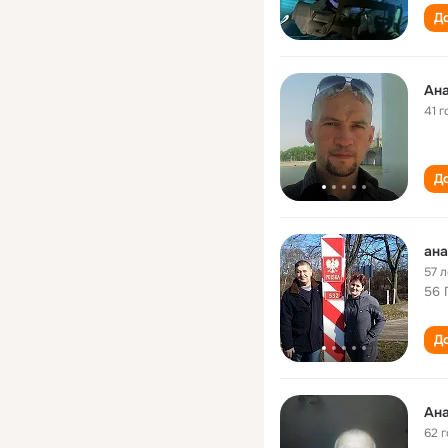
До
Ана
41 г
До
ана
57 л
56 
До
Ана
62 