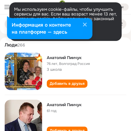
Войти
Мы используем cookie-файлы, чтобы улучшить
сервисы для вас. Если ваш возраст менее 13 лет,
настроить cookie-файлы должен ваш законный
anatoliy pinchuk
Поиск
представитель.
Больше информации
Информация о контенте
по
людям
Разрешить все
Настроить
на платформе — здесь
Люди
266
Анатолий Пинчук
76 лет
,
Волгоград Россия
3 школа
Добавить в друзья
Анатолий Пинчук
61 год
Добавить в друзья