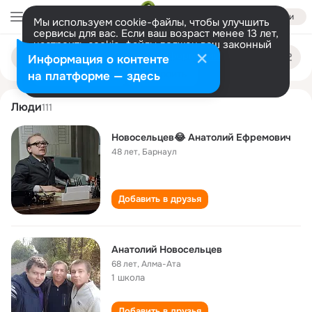
Войти
Мы используем cookie-файлы, чтобы улучшить
сервисы для вас. Если ваш возраст менее 13 лет,
настроить cookie-файлы должен ваш законный
anatoliy novoseltsev
Поиск
представитель.
Больше информации
Информация о контенте
по
людям
Разрешить все
Настроить
на платформе — здесь
Люди
111
Новосельцев😂 Анатолий Ефремович
48 лет
,
Барнаул
Добавить в друзья
Анатолий Новосельцев
68 лет
,
Алма-Ата
1 школа
Добавить в друзья