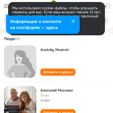
Войти
Мы используем cookie-файлы, чтобы улучшить
сервисы для вас. Если ваш возраст менее 13 лет,
настроить cookie-файлы должен ваш законный
anatoliy moskvin
Поиск
представитель.
Больше информации
Информация о контенте
по
людям
Разрешить все
Настроить
на платформе — здесь
Люди
151
Anatoliy Moskvin
Добавить в друзья
Анатолий Москвин
77 лет
47444
Добавить в друзья