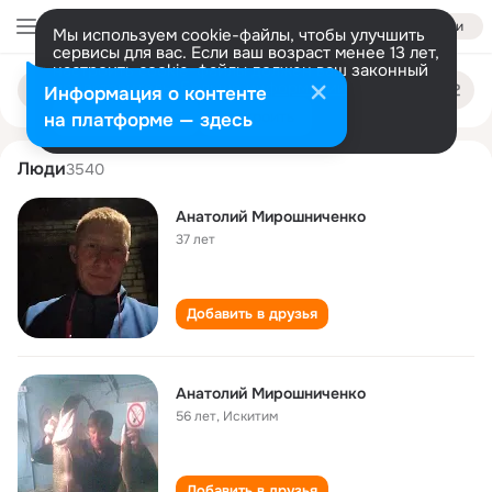
Войти
Мы используем cookie-файлы, чтобы улучшить
сервисы для вас. Если ваш возраст менее 13 лет,
настроить cookie-файлы должен ваш законный
anatoliy miroshnichenko
Поиск
представитель.
Больше информации
Информация о контенте
по
людям
Разрешить все
Настроить
на платформе — здесь
Люди
3540
Анатолий Мирошниченко
37 лет
Добавить в друзья
Анатолий Мирошниченко
56 лет
,
Искитим
Добавить в друзья