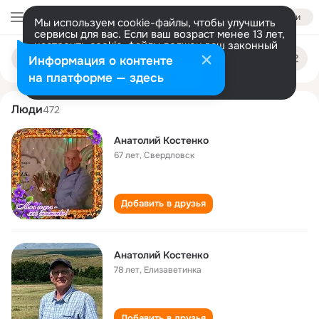
Войти
Мы используем cookie-файлы, чтобы улучшить
сервисы для вас. Если ваш возраст менее 13 лет,
настроить cookie-файлы должен ваш законный
anatoliy kostenko
Поиск
представитель.
Больше информации
Информация о контенте
по
людям
Разрешить все
Настроить
на платформе — здесь
Люди
472
Анатолий Костенко
67 лет
,
Свердловск
Добавить в друзья
Анатолий Костенко
78 лет
,
Елизаветинка
Добавить в друзья