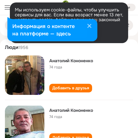
Войти
Мы используем cookie-файлы, чтобы улучшить
сервисы для вас. Если ваш возраст менее 13 лет,
настроить cookie-файлы должен ваш законный
anatoliy kononenko
Поиск
представитель.
Больше информации
Информация о контенте
по
людям
Разрешить все
Настроить
на платформе — здесь
Люди
1956
Анатолий Кононенко
74 года
Добавить в друзья
Анатолий Кононенко
74 года
Добавить в друзья