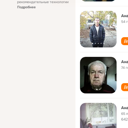
рекомендательные технологии
Подробнее
Ана
54 
До
Ана
74 г
До
Ана
65 
642