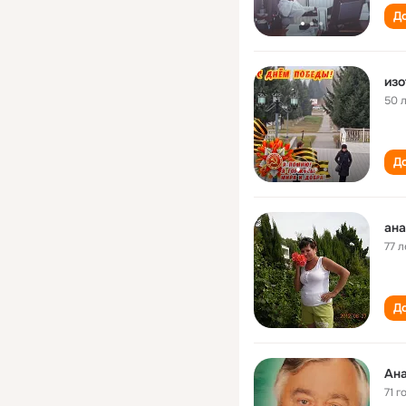
До
изо
50 
До
ана
77 л
До
Ана
71 г