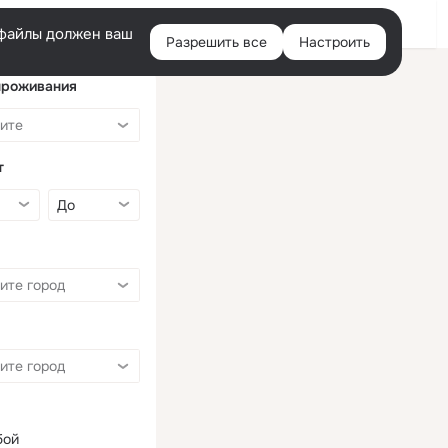
Войти
e-файлы должен ваш
Разрешить все
Настроить
Правая
колонка
проживания
т
бой