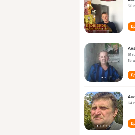
50 
До
Ана
51 г
15 
До
Ана
64 
До