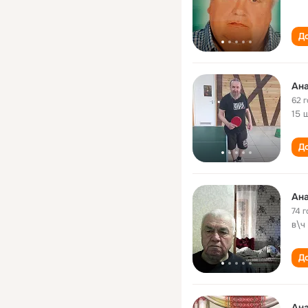
До
Ана
62 
15 
До
Ана
74 г
в\ч
До
Ана