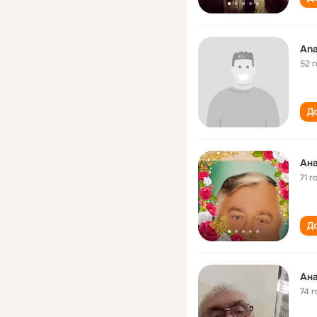
Ana
52 
До
Ана
71 г
До
Ана
74 г