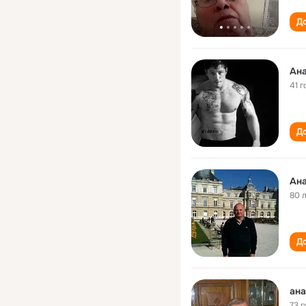
До
Ана
41 г
До
Ана
80 
До
ана
73 г