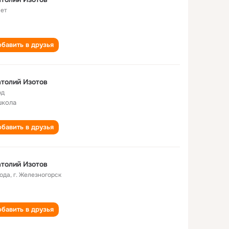
лет
бавить в друзья
толий Изотов
од
школа
бавить в друзья
толий Изотов
года
,
г. Железногорск
бавить в друзья