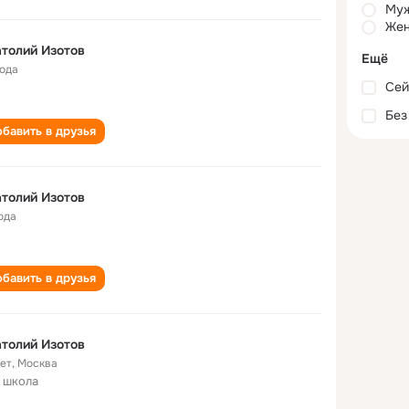
Му
Жен
толий Изотов
Ещё
года
Сей
Без
бавить в друзья
толий Изотов
ода
бавить в друзья
толий Изотов
лет
,
Москва
 школа