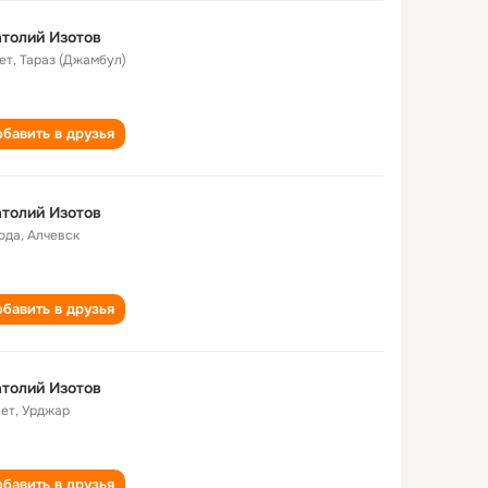
толий Изотов
ет
,
Тараз (Джамбул)
бавить в друзья
толий Изотов
года
,
Алчевск
бавить в друзья
толий Изотов
лет
,
Урджар
бавить в друзья