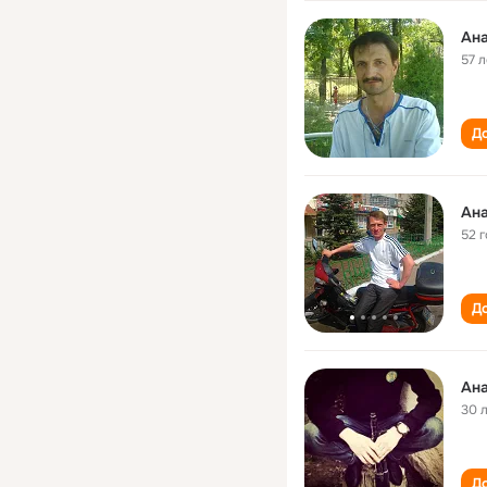
Ана
57 л
До
Ана
52 
До
Ана
30 
До