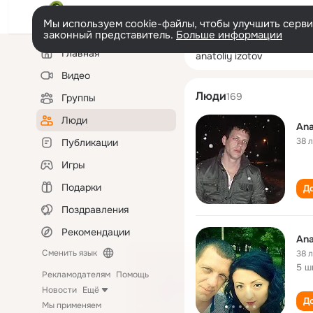
Мы используем cookie-файлы, чтобы улучшить сервис
законный представитель.
Больше информации
Левая
Поиск
Главная
anatoliy izotov
колонка
по
людям
Видео
Люди
169
Группы
Люди
Ana
38 
Публикации
Игры
Подарки
До
Поздравления
Рекомендации
Ana
Сменить язык
38 
5 ш
Рекламодателям
Помощь
Новости
Ещё
До
Мы применяем