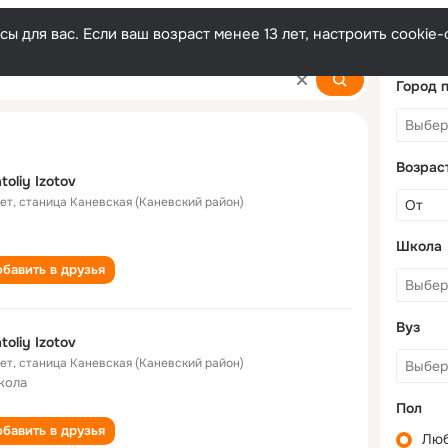
ы для вас. Если ваш возраст менее 13 лет, настроить cooki
Город 
Возрас
toliy Izotov
лет
,
станица Каневская (Каневский район)
Школа
бавить в друзья
Вуз
toliy Izotov
лет
,
станица Каневская (Каневский район)
кола
Пол
бавить в друзья
Лю