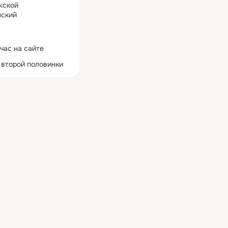
жской
ский
час на сайте
 второй половинки