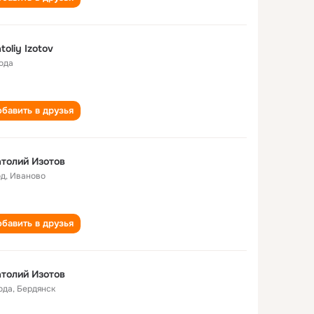
toliy Izotov
года
бавить в друзья
толий Изотов
од
,
Иваново
бавить в друзья
толий Изотов
ода
,
Бердянск