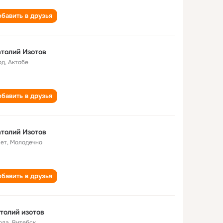
бавить в друзья
толий Изотов
од
,
Актобе
бавить в друзья
толий Изотов
лет
,
Молодечно
бавить в друзья
толий изотов
ода
,
Витебск