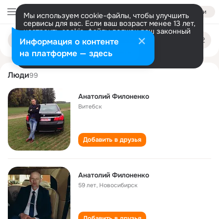
Войти
Мы используем cookie-файлы, чтобы улучшить
сервисы для вас. Если ваш возраст менее 13 лет,
настроить cookie-файлы должен ваш законный
anatoliy filonenko
Поиск
представитель.
Больше информации
Информация о контенте
по
людям
Разрешить все
Настроить
на платформе — здесь
Люди
99
Анатолий Филоненко
Витебск
Добавить в друзья
Анатолий Филоненко
59 лет
,
Новосибирск
Добавить в друзья