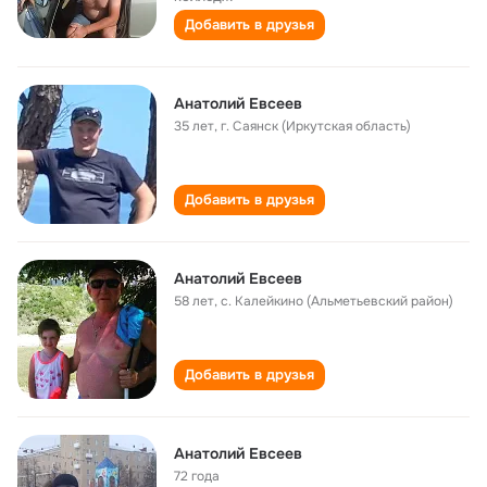
Добавить в друзья
Анатолий Евсеев
35 лет
,
г. Саянск (Иркутская область)
Добавить в друзья
Анатолий Евсеев
58 лет
,
с. Калейкино (Альметьевский район)
Добавить в друзья
Анатолий Евсеев
72 года