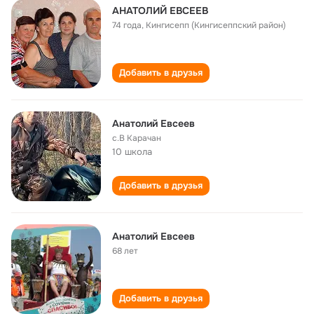
АНАТОЛИЙ ЕВСЕЕВ
74 года
,
Кингисепп (Кингисеппский район)
Добавить в друзья
Анатолий Евсеев
с.В Карачан
10 школа
Добавить в друзья
Анатолий Евсеев
68 лет
Добавить в друзья