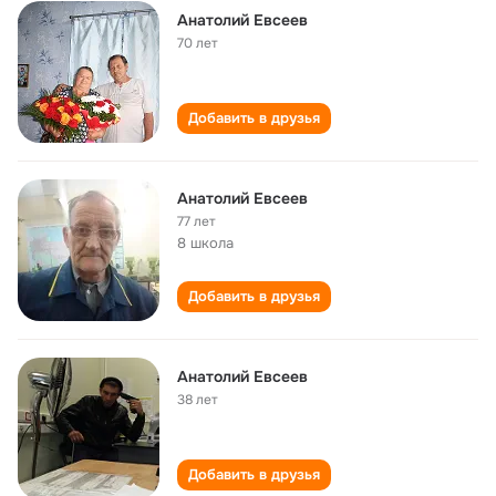
Анатолий Евсеев
70 лет
Добавить в друзья
Анатолий Евсеев
77 лет
8 школа
Добавить в друзья
Анатолий Евсеев
38 лет
Добавить в друзья