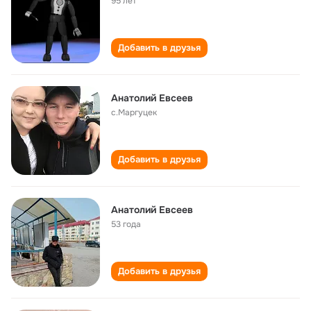
95 лет
Добавить в друзья
Анатолий Евсеев
с.Маргуцек
Добавить в друзья
Анатолий Евсеев
53 года
Добавить в друзья