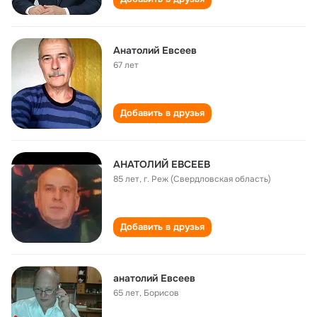
Анатолий Евсеев
67 лет
Добавить в друзья
АНАТОЛИЙ ЕВСЕЕВ
85 лет
,
г. Реж (Свердловская область)
Добавить в друзья
анатолий Евсеев
65 лет
,
Борисов