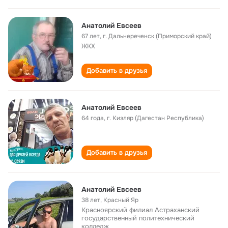
Анатолий Евсеев
67 лет
,
г. Дальнереченск (Приморский край)
ЖКХ
Добавить в друзья
Анатолий Евсеев
64 года
,
г. Кизляр (Дагестан Республика)
Добавить в друзья
Анатолий Евсеев
38 лет
,
Красный Яр
Красноярский филиал Астраханский
государственный политехнический
колледж