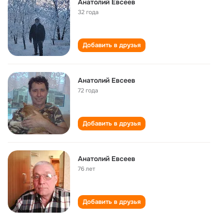
Анатолий Евсеев
32 года
Добавить в друзья
Анатолий Евсеев
72 года
Добавить в друзья
Анатолий Евсеев
76 лет
Добавить в друзья