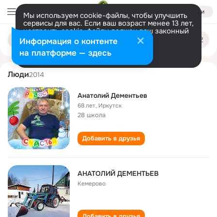
Войти
Мы используем cookie-файлы, чтобы улучшить
сервисы для вас. Если ваш возраст менее 13 лет,
настроить cookie-файлы должен ваш законный
anatoliy dementev
Поиск
представитель.
Больше информации
Информация о контенте
по
людям
Разрешить все
Настроить
на платформе — здесь
Люди
2014
Анатолий Дементьев
68 лет
,
Иркутск
28 школа
Добавить в друзья
АНАТОЛИЙ ДЕМЕНТЬЕВ
Кемерово
Добавить в друзья