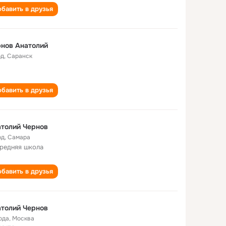
бавить в друзья
нов Анатолий
од
,
Саранск
бавить в друзья
толий Чернов
од
,
Самара
средняя школа
бавить в друзья
толий Чернов
ода
,
Москва