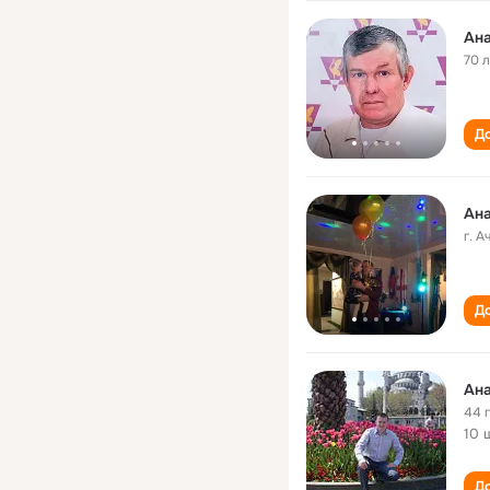
Ана
70 
До
Ана
г. 
До
Ана
44 
10 
До