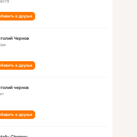
46179
бавить в друзья
толий Чернов
года
бавить в друзья
толий чернов
лет
бавить в друзья
toliy Chernov