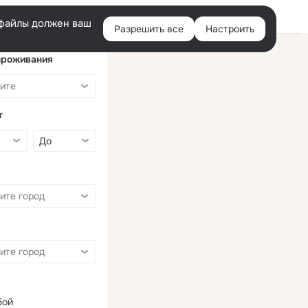
Войти
e-файлы должен ваш
Разрешить все
Настроить
Правая
колонка
проживания
т
бой