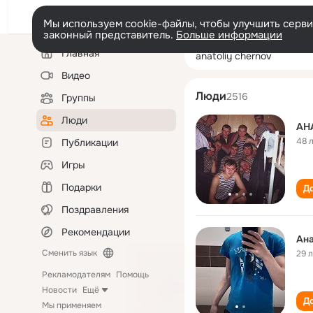
Мы используем cookie-файлы, чтобы улучшить сервис
законный представитель.
Больше информации
Левая
Поиск
Главная
anatoliy cherno
колонка
по
людям
Видео
Люди
2516
Группы
Люди
АН
48 
Публикации
Игры
Подарки
До
Поздравления
Рекомендации
Ана
Сменить язык
29 
Рекламодателям
Помощь
Новости
Ещё
До
Мы применяем