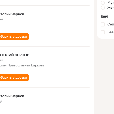
Му
Жен
толий Чернов
Ещё
лет
Сей
Без
бавить в друзья
АТОЛИЙ ЧЕРНОВ
ет
ская Православная Церковь
бавить в друзья
толий Чернов
од