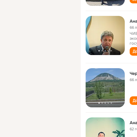
Ана
66 
ЧИЕ
эко
гос
До
Чер
66 
До
Ана
62 