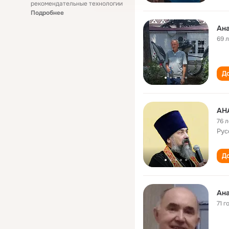
рекомендательные технологии
Подробнее
Ана
69 
До
АН
76 л
Рус
До
Ана
71 г