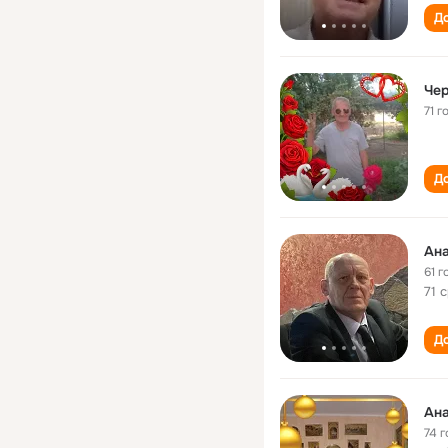
До
Чер
71 г
До
Ана
61 г
71 
До
Ана
74 г