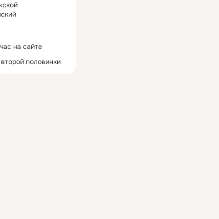
жской
ский
час на сайте
 второй половинки