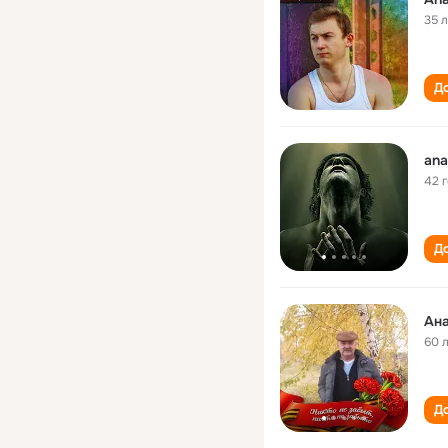
35 
До
ana
42 
До
Ана
60 
До