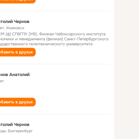
толий Чернов
лет
,
Ульяновск
М (ф) СПбГПУ (УФ), Филиал Чебоксарского института
номики и менеджмента (филиал) Санкт-Петербургского
ударственного политехнического университета
бавить в друзья
нов Анатолий
лет
бавить в друзья
толий Чернов
года
,
Екатеринбург