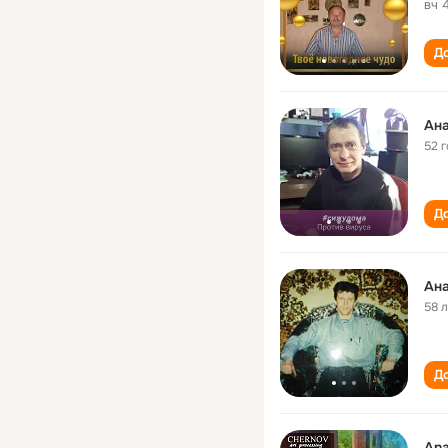
вч 
До
Ана
52 
До
Ана
58 
До
Ana