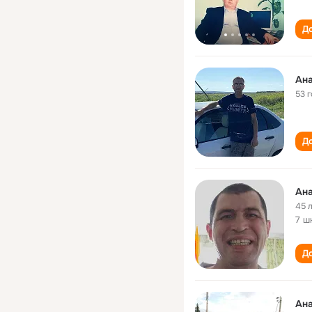
До
Ана
53 
До
Ана
45 
7 ш
До
Ана