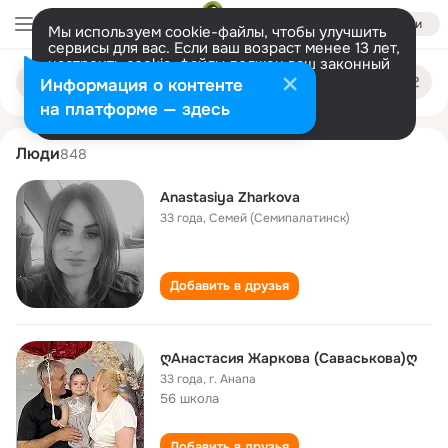
Войти
Мы используем cookie-файлы, чтобы улучшить
сервисы для вас. Если ваш возраст менее 13 лет,
настроить cookie-файлы должен ваш законный
anastasiya zharkova
Поиск
представитель.
Больше информации
Информация о контенте
по
людям
Разрешить все
Настроить
на платформе — здесь
Люди
848
Anastasiya Zharkova
33 года
,
Семей (Семипалатинск)
Добавить в друзья
ღАнастасия Жаркова (Саваськова)ღ
33 года
,
г. Анапа
56 школа
Добавить в друзья