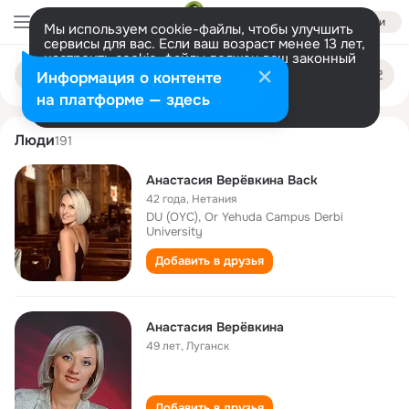
Войти
Мы используем cookie-файлы, чтобы улучшить
сервисы для вас. Если ваш возраст менее 13 лет,
настроить cookie-файлы должен ваш законный
anastasiya verevkina
Поиск
представитель.
Больше информации
Информация о контенте
по
людям
Разрешить все
Настроить
на платформе — здесь
Люди
191
Анастасия Верёвкина Back
42 года
,
Нетания
DU (OYC), Or Yehuda Campus Derbi
University
Добавить в друзья
Анастасия Верёвкина
49 лет
,
Луганск
Добавить в друзья