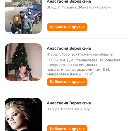
Анастасия Веревкина
31 год
,
г. Можайск (Можайский район)
Добавить в друзья
Анастасия Веревкина
41 год
,
г. Тобольск (Тюменская область)
ТГСПА им. Д.И. Менделеева, Тобольская
государственная социально-
педагогическая академия им. Д.И.
Менделеева (бывш. ТГПИ)
Добавить в друзья
Анастасия Веревкина
33 года
,
Ростов-на-Дону
Добавить в друзья