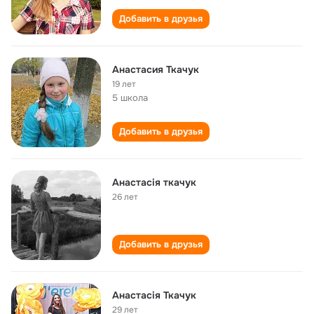
Добавить в друзья
Анастасия Ткачук
19 лет
5 школа
Добавить в друзья
Анастасія ткачук
26 лет
Добавить в друзья
Анастасія Ткачук
29 лет