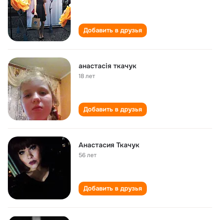
Добавить в друзья
анастасія ткачук
18 лет
Добавить в друзья
Анастасия Ткачук
56 лет
Добавить в друзья