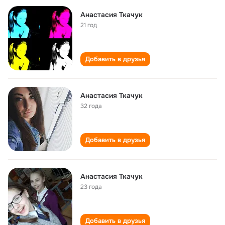
Анастасия Ткачук
21 год
Добавить в друзья
Анастасия Ткачук
32 года
Добавить в друзья
Анастасия Ткачук
23 года
Добавить в друзья