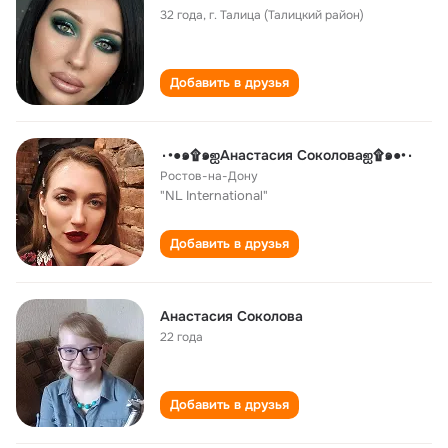
32 года
,
г. Талица (Талицкий район)
Добавить в друзья
٠•●๑۩๑ஐАнастасия Соколоваஐ۩๑●•٠
Ростов-на-Дону
"NL International"
Добавить в друзья
Анастасия Соколова
22 года
Добавить в друзья