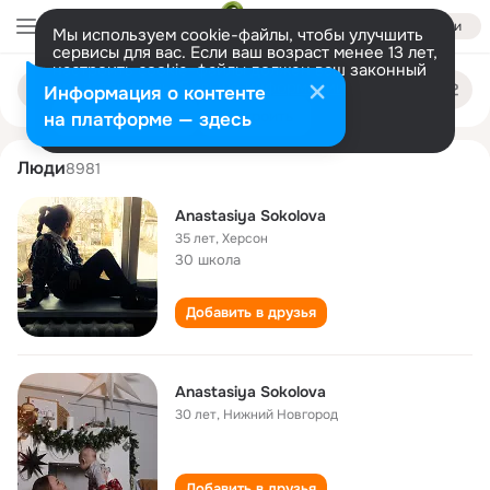
Войти
Мы используем cookie-файлы, чтобы улучшить
сервисы для вас. Если ваш возраст менее 13 лет,
настроить cookie-файлы должен ваш законный
anastasiya sokolova
Поиск
представитель.
Больше информации
Информация о контенте
по
людям
Разрешить все
Настроить
на платформе — здесь
Люди
8981
Anastasiya Sokolova
35 лет
,
Херсон
30 школа
Добавить в друзья
Anastasiya Sokolova
30 лет
,
Нижний Новгород
Добавить в друзья