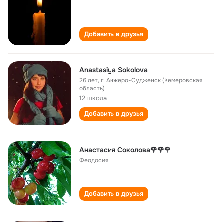
Добавить в друзья
Anastasiya Sokolova
26 лет
,
г. Анжеро-Судженск (Кемеровская
область)
12 школа
Добавить в друзья
Анастасия Соколова🌹🌹🌹
Феодосия
Добавить в друзья