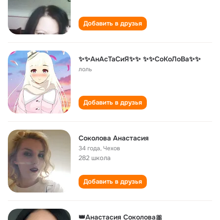
Добавить в друзья
✨✨АнАсТаСиЯ✨✨ ✨✨СоКоЛоВа✨✨
лоль
Добавить в друзья
Соколова Анастасия
34 года
,
Чехов
282 школа
Добавить в друзья
👑Анастасия Соколова🎀