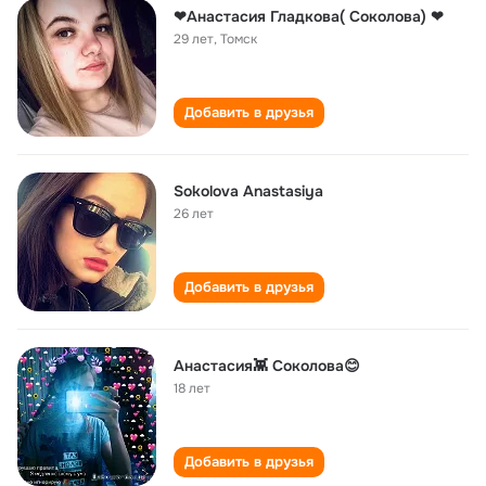
❤Анастасия Гладкова( Соколова) ❤
29 лет
,
Томск
Добавить в друзья
Sokolova Anastasiya
26 лет
Добавить в друзья
Анастасия👾 Соколова😊
18 лет
Добавить в друзья