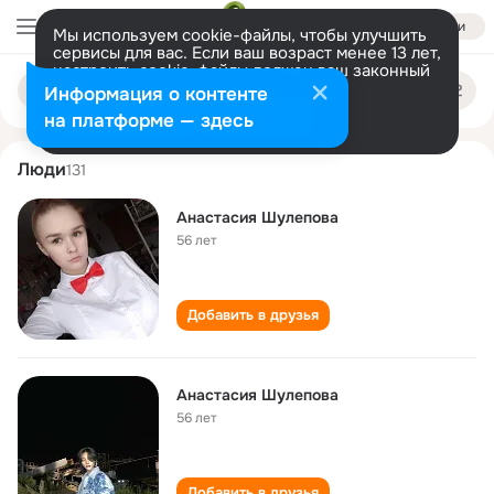
Войти
Мы используем cookie-файлы, чтобы улучшить
сервисы для вас. Если ваш возраст менее 13 лет,
настроить cookie-файлы должен ваш законный
anastasiya shulepova
Поиск
представитель.
Больше информации
Информация о контенте
по
людям
Разрешить все
Настроить
на платформе — здесь
Люди
131
Анастасия Шулепова
56 лет
Добавить в друзья
Анастасия Шулепова
56 лет
Добавить в друзья