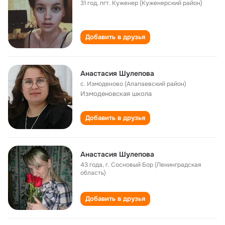
31 год
,
пгт. Куженер (Куженерский район)
Добавить в друзья
Анастасия Шулепова
с. Измоденово (Алапаевский район)
Измоденовская школа
Добавить в друзья
Анастасия Шулепова
43 года
,
г. Сосновый Бор (Ленинградская
область)
Добавить в друзья