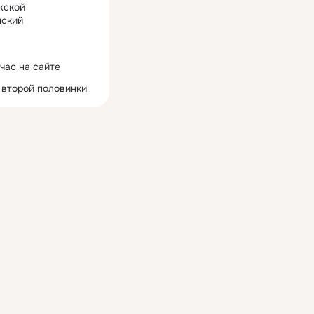
жской
ский
час на сайте
 второй половинки