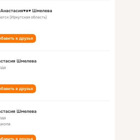
♥Анастасия♥♣♥ Шмелева
ратск (Иркутская область)
бавить в друзья
астасия Шмелева
года
бавить в друзья
астасия Шмелева
года
школа
бавить в друзья