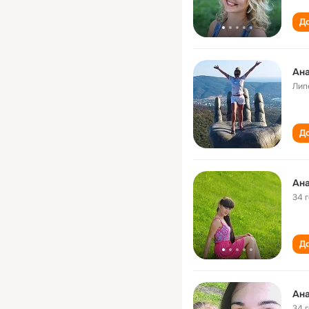
До
Ан
Лип
До
Ан
34 
До
Ан
34 