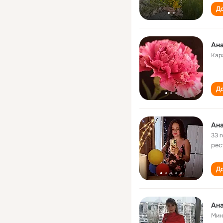
До
Ан
Кар
До
Ан
33 
рес
До
Ан
Мин