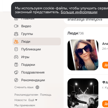
Мы используем cookie-файлы, чтобы улучшить сервис
законный представитель.
Больше информации
Левая
Поиск
Главная
anastasiya shm
колонка
по
людям
Видео
Люди
736
Группы
Люди
Ana
24 
Публикации
Игры
Подарки
До
Поздравления
Рекомендации
🌹
Сменить язык
г. 
Рекламодателям
Помощь
Новости
Ещё
До
Мы применяем