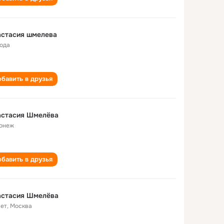
астасия шмелева
года
бавить в друзья
астасия Шмелёва
онеж
бавить в друзья
астасия Шмелёва
лет
,
Москва