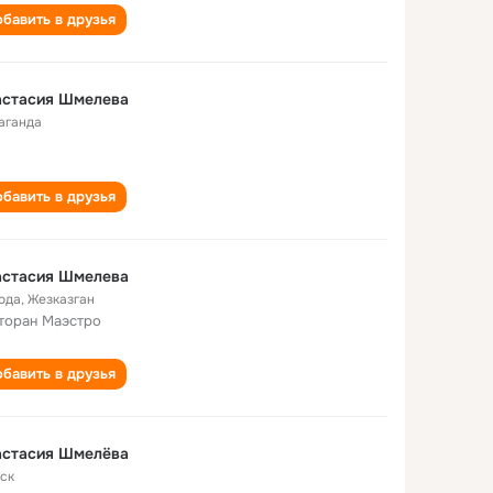
бавить в друзья
астасия Шмелева
аганда
бавить в друзья
астасия Шмелева
года
,
Жезказган
торан Маэстро
бавить в друзья
астасия Шмелёва
ск