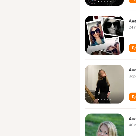
Ан
24 
До
Ан
Вор
До
Ан
48 