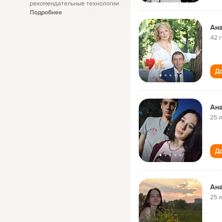
рекомендательные технологии
Подробнее
Ан
42 
До
Ана
25 
До
Ан
25 