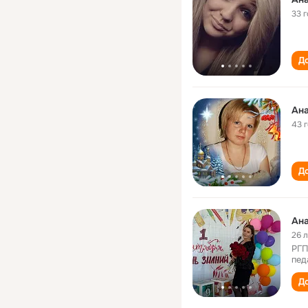
33 
До
Ан
43 
До
Ан
26 
РГП
пед
До