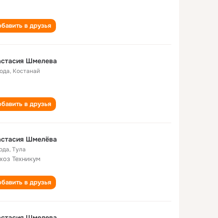
бавить в друзья
астасия Шмелева
года
,
Костанай
бавить в друзья
астасия Шмелёва
года
,
Тула
хоз Техникум
бавить в друзья
астасия Шмелева