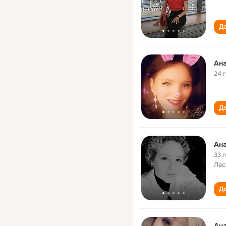
До
Ан
24 
До
Ан
33 
Лес
До
Ан