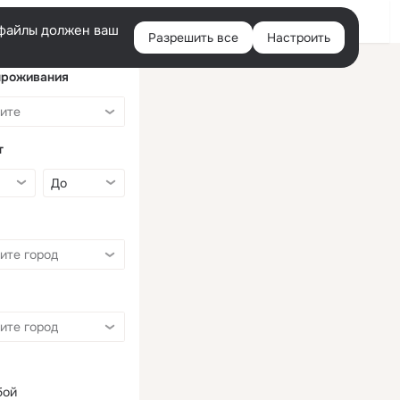
Войти
e-файлы должен ваш
Разрешить все
Настроить
Правая
колонка
проживания
т
бой