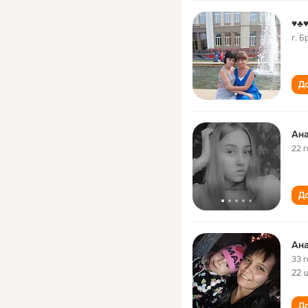
♥♣
г. Б
До
Ан
22 
До
Ан
33 
22 
До