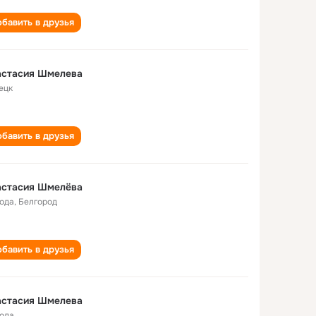
бавить в друзья
астасия Шмелева
ецк
бавить в друзья
астасия Шмелёва
года
,
Белгород
бавить в друзья
астасия Шмелева
года