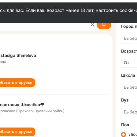
ы для вас. Если ваш возраст менее 13 лет, настроить cooki
elyova
Город 
Возрас
stasiya Shmeleva
года
Школа
бавить в друзья
Вуз
Анастасия Шмелёва🌹
Куровское (Орехово-Зуевский район)
Пол
бавить в друзья
Лю