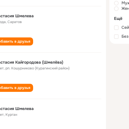
Му
Жен
астасия Шмелева
Ещё
года
,
Саратов
Сей
Без
бавить в друзья
стасия Кайгородова (Шмелëва)
лет
,
рп. Кошурниково (Курагинский район)
бавить в друзья
астасия Шмелева
лет
,
Курган