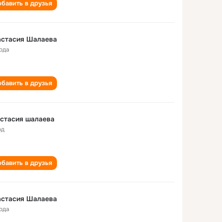
бавить в друзья
астасия Шалаева
года
бавить в друзья
стасия шалаева
од
бавить в друзья
астасия Шалаева
года