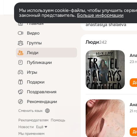
Мы используем cookie-файлы, чтобы улучшить сервис
законный представитель.
Больше информации
Левая
Поиск
Главная
anastasiya shal
колонка
по
людям
Видео
Люди
242
Группы
Люди
Ana
23 
Публикации
Игры
Подарки
До
Поздравления
Рекомендации
Ан
Сменить язык
21 г
Рекламодателям
Помощь
Новости
Ещё
До
Мы применяем