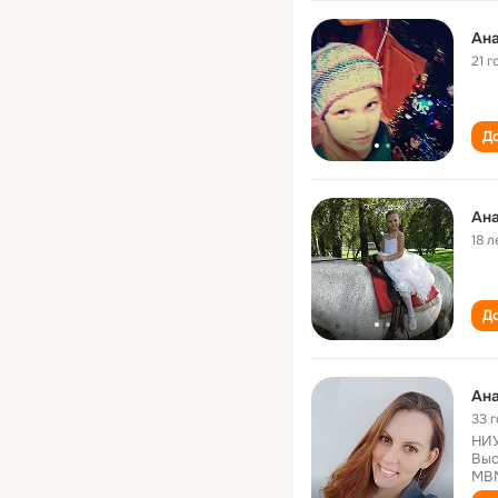
Ан
21 г
До
Ан
18 л
До
Ан
33 
НИУ
Выс
МВ