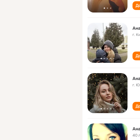
До
Ан
г. 
До
Ан
г. 
До
Ан
40 