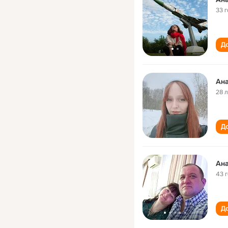
33 
До
Ан
28 
До
Ан
43 
До