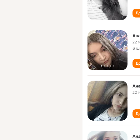
До
Ан
22 
6 ш
До
Ан
22 
До
Ан