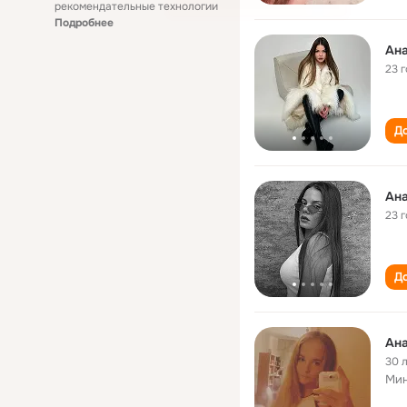
рекомендательные технологии
Подробнее
Ан
23 
До
Ан
23 
До
Ан
30 
Мин