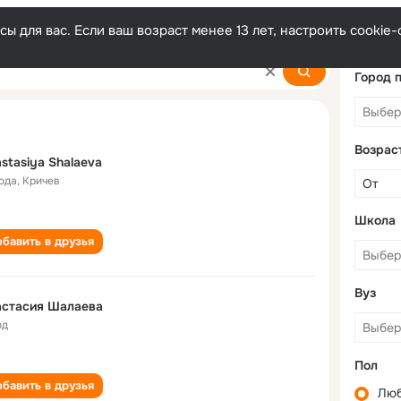
ы для вас. Если ваш возраст менее 13 лет, настроить cooki
aeva
Город 
Возрас
stasiya Shalaeva
года
,
Кричев
Школа
бавить в друзья
Вуз
астасия Шалаева
од
Пол
бавить в друзья
Лю