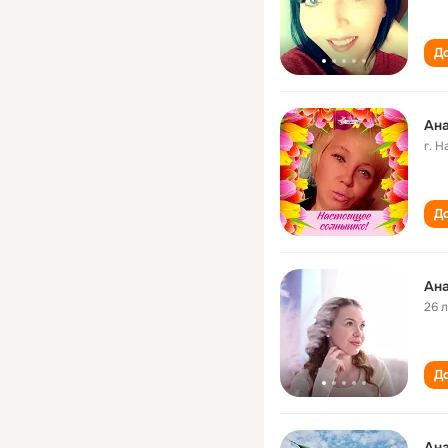
До
Ан
г. 
До
Ан
26 
До
Ан