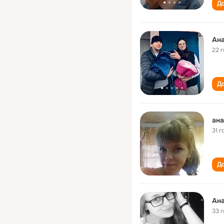
До
Ан
22 
До
ана
31 г
До
Ан
33 