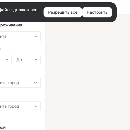
Войти
e-файлы должен ваш
Разрешить все
Настроить
Правая
колонка
проживания
т
бой