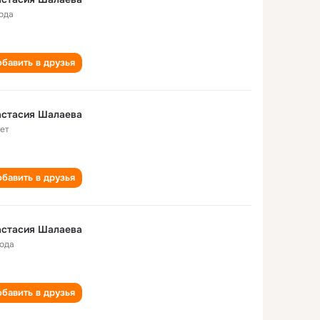
года
бавить в друзья
астасия Шалаева
лет
бавить в друзья
астасия Шалаева
года
бавить в друзья