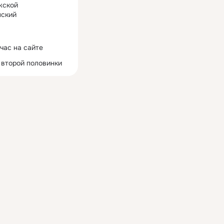
жской
ский
час на сайте
 второй половинки