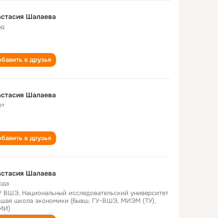
астасия Шалаева
од
бавить в друзья
астасия Шалаева
ет
бавить в друзья
астасия Шалаева
года
 ВШЭ, Национальный исследовательский университет
шая школа экономики (бывш. ГУ-ВШЭ, МИЭМ (ТУ),
МИ)