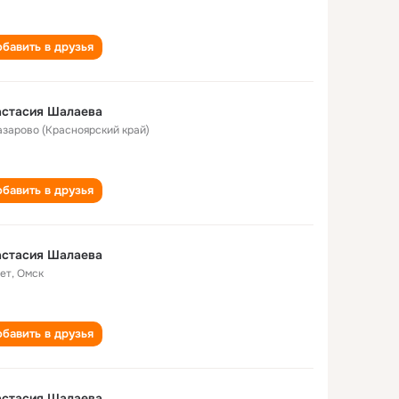
бавить в друзья
астасия Шалаева
Назарово (Красноярский край)
бавить в друзья
астасия Шалаева
лет
,
Омск
бавить в друзья
астасия Шалаева