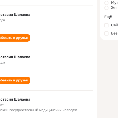
Му
Жен
астасия Шалаева
Ещё
года
Сей
Без
бавить в друзья
астасия Шалаева
года
бавить в друзья
астасия Шалаева
лет
ский государственный медицинский колледж