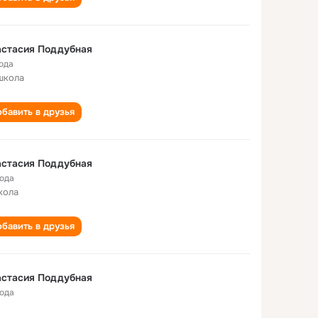
астасия Поддубная
года
школа
бавить в друзья
Анастасия Поддубная
года
кола
бавить в друзья
астасия Поддубная
года