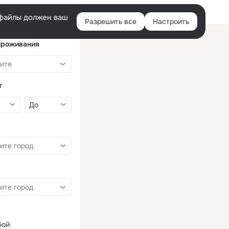
Войти
e-файлы должен ваш
Разрешить все
Настроить
Правая
колонка
проживания
т
бой