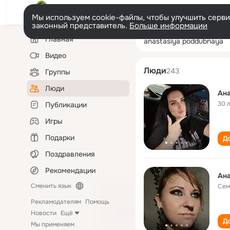
Мы используем cookie-файлы, чтобы улучшить сервис
законный представитель.
Больше информации
Левая
Поиск
Главная
anastasiya pod
колонка
по
людям
Видео
Люди
243
Группы
Люди
Ан
30 
Публикации
Игры
Подарки
До
Поздравления
Рекомендации
Ан
Сменить язык
Сем
Рекламодателям
Помощь
Новости
Ещё
До
Мы применяем