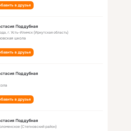
бавить в друзья
астасия Поддубная
года
,
г. Усть-Илимск (Иркутская область)
овская школа
бавить в друзья
астасия Поддубная
кола
бавить в друзья
астасия Поддубная
Соломенское (Степновский район)