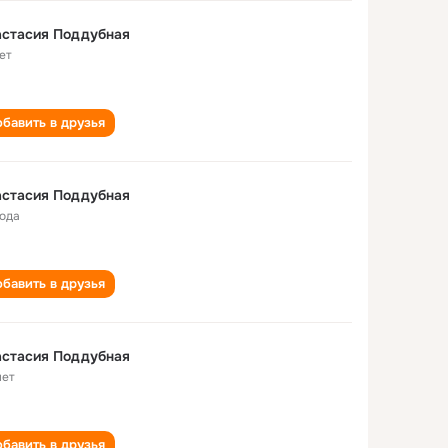
астасия Поддубная
ет
бавить в друзья
астасия Поддубная
года
бавить в друзья
астасия Поддубная
лет
бавить в друзья