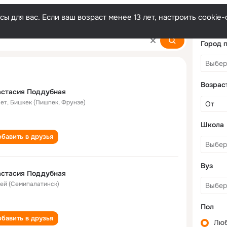
ы для вас. Если ваш возраст менее 13 лет, настроить cooki
dubnaya
Город 
Возрас
астасия Поддубная
лет
,
Бишкек (Пишпек, Фрунзе)
Школа
бавить в друзья
Вуз
астасия Поддубная
ей (Семипалатинск)
Пол
бавить в друзья
Лю