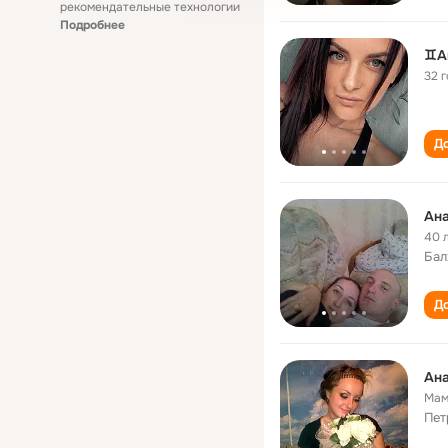
рекомендательные технологии
Подробнее
♊А
32 
До
Ана
40 
Бал
До
Ан
Мам
Пет