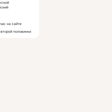
жской
ский
час на сайте
 второй половинки