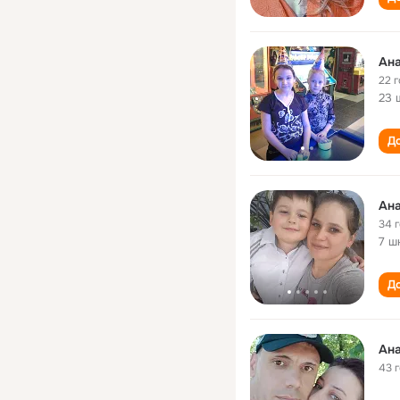
Ан
22 
23 
До
34 
7 ш
До
Ан
43 