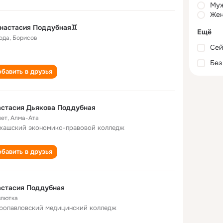
Му
Жен
настасия Поддубная♊
Ещё
года
,
Борисов
Сей
Без
бавить в друзья
стасия Дьякова Поддубная
лет
,
Алма-Ата
хашский экономико-правовой колледж
бавить в друзья
астасия Поддубная
лютка
ропавловский медицинский колледж