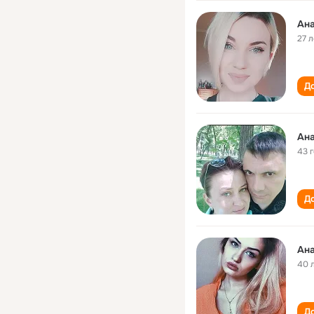
Ан
27 л
До
Ан
43 
До
Ан
40 
До