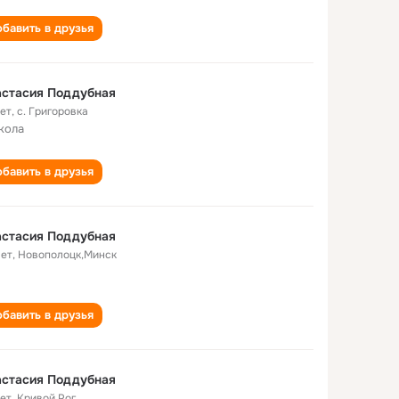
бавить в друзья
астасия Поддубная
лет
,
с. Григоровка
кола
бавить в друзья
астасия Поддубная
лет
,
Новополоцк,Минск
бавить в друзья
астасия Поддубная
лет
,
Кривой Рог