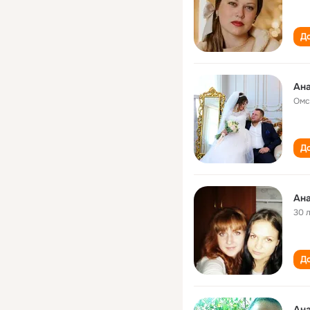
До
Ана
Омс
До
Ан
30 
До
Ан