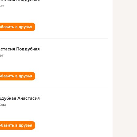
лет
бавить в друзья
астасия Поддубная
ет
бавить в друзья
ддубная Анастасия
года
бавить в друзья