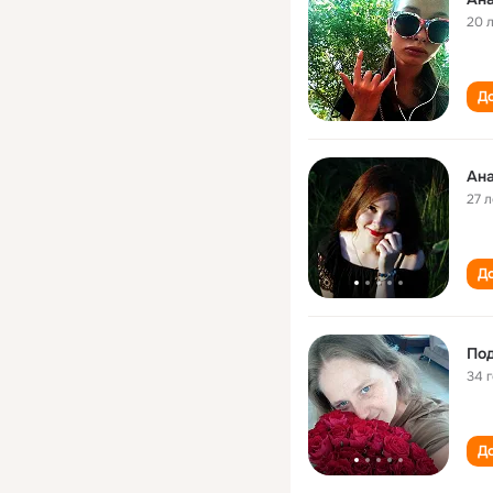
20 
До
Ан
27 л
До
По
34 
До