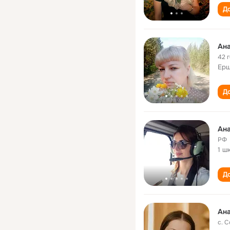
До
Ан
42 
Ерш
До
Ан
РФ
1 ш
До
Ан
с. 