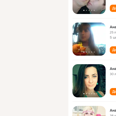
До
Ан
25 
5 ш
До
Ан
30 
До
Ан
38 