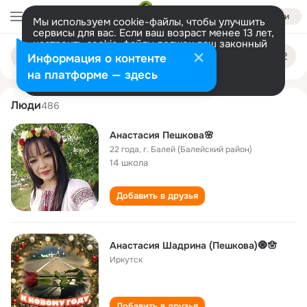
Войти
Мы используем cookie-файлы, чтобы улучшить
сервисы для вас. Если ваш возраст менее 13 лет,
настроить cookie-файлы должен ваш законный
anastasiya peshkova
Поиск
представитель.
Больше информации
Информация о контенте
по
людям
Разрешить все
Настроить
на платформе — здесь
Люди
486
Анастасия Пешкова🌸
22 года
,
г. Балей (Балейский район)
14 школа
Добавить в друзья
Анастасия Шадрина (Пешкова)🧿🪬
Иркутск
Добавить в друзья