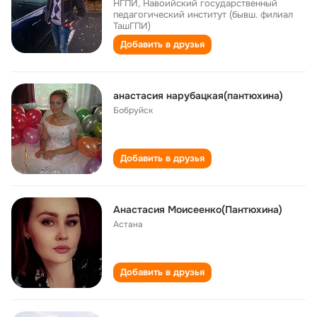
НГПИ, Навоийский государственный
педагогический институт (бывш. филиал
ТашГПИ)
Добавить в друзья
анастасия нарубацкая(пантюхина)
Бобруйск
Добавить в друзья
Анастасия Моисеенко(Пантюхина)
Астана
Добавить в друзья