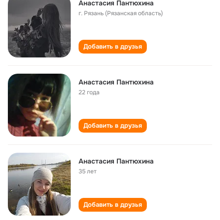
Анастасия Пантюхина
г. Рязань (Рязанская область)
Добавить в друзья
Анастасия Пантюхина
22 года
Добавить в друзья
Анастасия Пантюхина
35 лет
Добавить в друзья