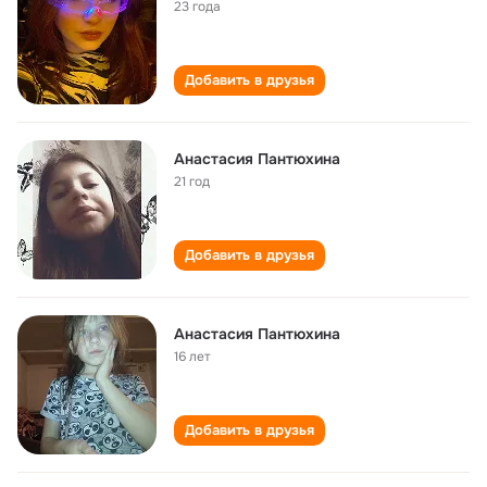
23 года
Добавить в друзья
Анастасия Пантюхина
21 год
Добавить в друзья
Анастасия Пантюхина
16 лет
Добавить в друзья