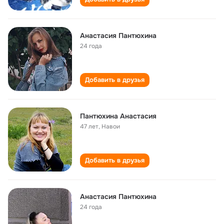
Анастасия Пантюхина
24 года
Добавить в друзья
Пантюхина Анастасия
47 лет
,
Навои
Добавить в друзья
Анастасия Пантюхина
24 года