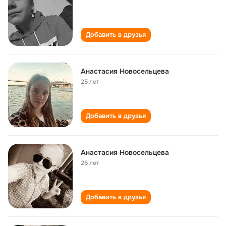
Добавить в друзья
Анастасия Новосельцева
25 лет
Добавить в друзья
Анастасия Новосельцева
26 лет
Добавить в друзья