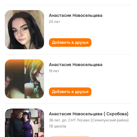
Анастасия Новосельцева
25 лет
Добавить в друзья
Анастасия Новосельцева
19 лет
Добавить в друзья
Анастасия Новосельцева ( Скробова)
36 лет
,
дп. СНТ Лосево (Семилукский район)
19 школа