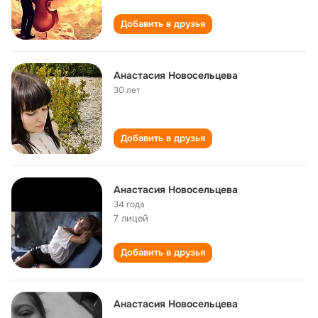
Добавить в друзья
Анастасия Новосельцева
30 лет
Добавить в друзья
Анастасия Новосельцева
34 года
7 лицей
Добавить в друзья
Анастасия Новосельцева