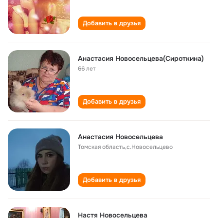
Добавить в друзья
Анастасия Новосельцева(Сироткина)
66 лет
Добавить в друзья
Анастасия Новосельцева
Томская область,с.Новосельцево
Добавить в друзья
Настя Новосельцева