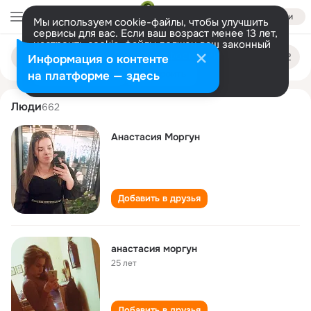
Войти
Мы используем cookie-файлы, чтобы улучшить
сервисы для вас. Если ваш возраст менее 13 лет,
настроить cookie-файлы должен ваш законный
anastasiya morgun
Поиск
представитель.
Больше информации
Информация о контенте
по
людям
Разрешить все
Настроить
на платформе — здесь
Люди
662
Анастасия Моргун
Добавить в друзья
анастасия моргун
25 лет
Добавить в друзья