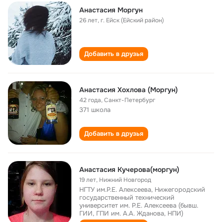
Анастасия Моргун
26 лет
,
г. Ейск (Ейский район)
Добавить в друзья
Анастасия Хохлова (Моргун)
42 года
,
Санкт-Петербург
371 школа
Добавить в друзья
Анастасия Кучерова(моргун)
19 лет
,
Нижний Новгород
НГТУ им.Р.Е. Алексеева, Нижегородский
государственный технический
университет им. Р.Е. Алексеева (бывш.
ГИИ, ГПИ им. А.А. Жданова, НПИ)