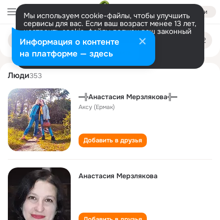
Войти
Мы используем cookie-файлы, чтобы улучшить
сервисы для вас. Если ваш возраст менее 13 лет,
настроить cookie-файлы должен ваш законный
anastasiya merzlyakova
Поиск
представитель.
Больше информации
Информация о контенте
по
людям
Разрешить все
Настроить
на платформе — здесь
Люди
353
═╬Анастасия Мерзлякова╬═
Аксу (Ермак)
Добавить в друзья
Анастасия Мерзлякова
Добавить в друзья