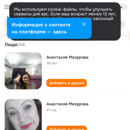
Войти
Мы используем cookie-файлы, чтобы улучшить
сервисы для вас. Если ваш возраст менее 13 лет,
настроить cookie-файлы должен ваш законный
anastasiya mazurova
Поиск
представитель.
Больше информации
Информация о контенте
по
людям
Разрешить все
Настроить
на платформе — здесь
Люди
208
Анастасия Мазурова
39 лет
Добавить в друзья
Анастасия Мазурова
41 год
Добавить в друзья