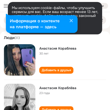
Войти
Мы используем cookie-файлы, чтобы улучшить
сервисы для вас. Если ваш возраст менее 13 лет,
настроить cookie-файлы должен ваш законный
anastasiya korableva
Поиск
представитель.
Больше информации
Информация о контенте
по
людям
Разрешить все
Настроить
на платформе — здесь
Люди
313
Анастасия Кораблева
30 лет
Добавить в друзья
Анастасия Кораблёва
23 года
Добавить в друзья