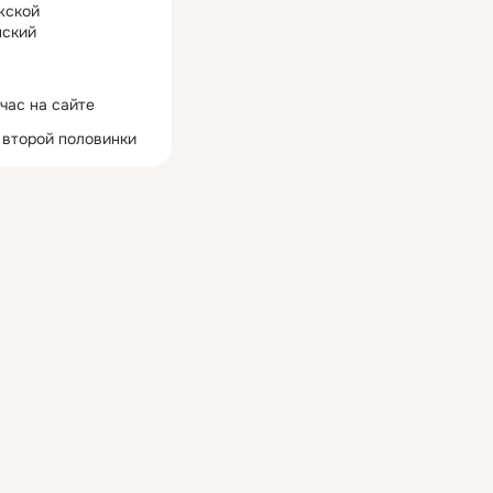
жской
ский
час на сайте
 второй половинки