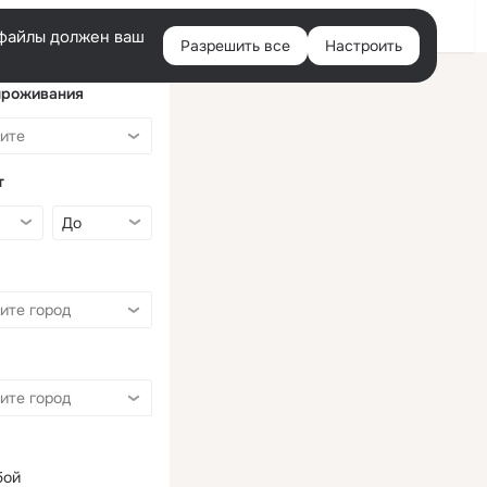
Войти
e-файлы должен ваш
Разрешить все
Настроить
Правая
колонка
проживания
т
бой