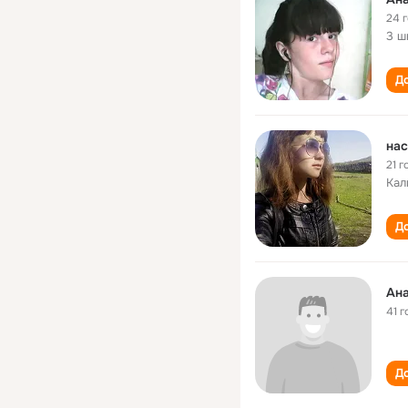
24 
3 ш
До
нас
21 г
Кал
До
Ана
41 г
До