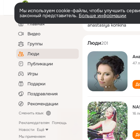
Мы используем cookie-файлы, чтобы улучшить сервис
законный представитель.
Больше информации
Левая
Поиск
Главная
anastasiya konk
колонка
по
людям
Видео
Люди
201
Группы
Люди
Ана
47 
Публикации
Игры
Подарки
До
Поздравления
Рекомендации
NA
Сменить язык
16 л
Рекламодателям
Помощь
Новости
Ещё
До
Мы применяем