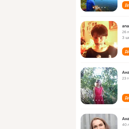
До
ana
26 
3 ш
До
Ана
23 
До
Ана
40 