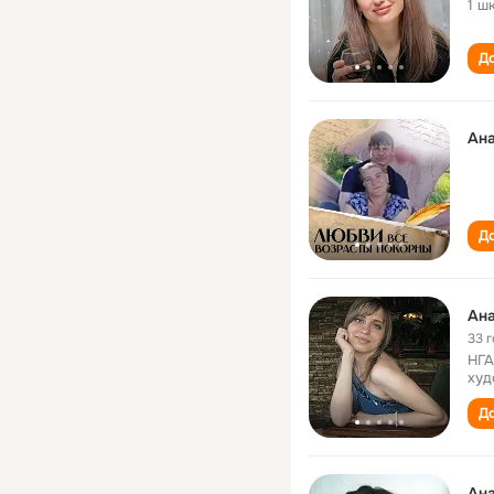
1 ш
До
Ана
До
Ана
33 
НГА
худ
До
Ана