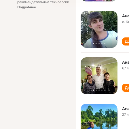
рекомендательные технологии
Подробнее
Ана
с. 
До
Ана
67 л
До
Ana
27 л