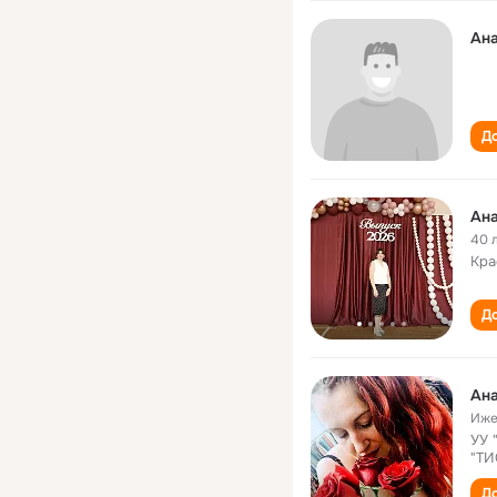
Ана
До
Ана
40 
Кра
До
Ана
Иже
УУ 
"ТИ
До