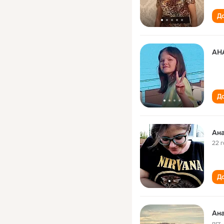
До
АН
До
Ана
22 
До
Ана
пгт