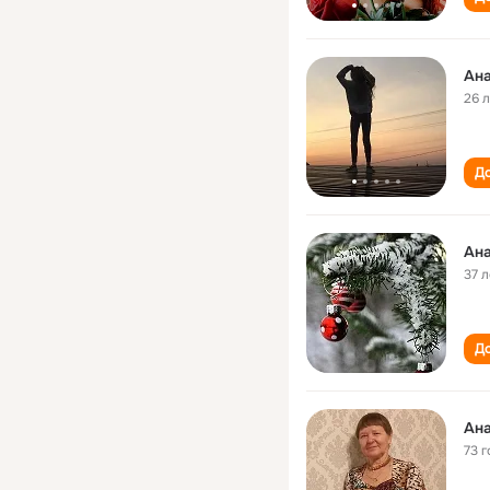
Ана
26 
До
Ана
37 л
До
Ана
73 г