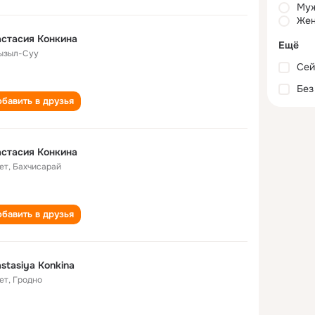
Му
Жен
стасия Конкина
Ещё
Кызыл-Суу
Сей
Без
бавить в друзья
стасия Конкина
ет
,
Бахчисарай
бавить в друзья
stasiya Konkina
ет
,
Гродно