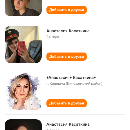
Добавить в друзья
Анастасия Касаткина
24 года
Добавить в друзья
♠Анастасия♠ Касаткина♠
г. Кинешма (Кинешемский район)
Добавить в друзья
Анастасия Касаткина