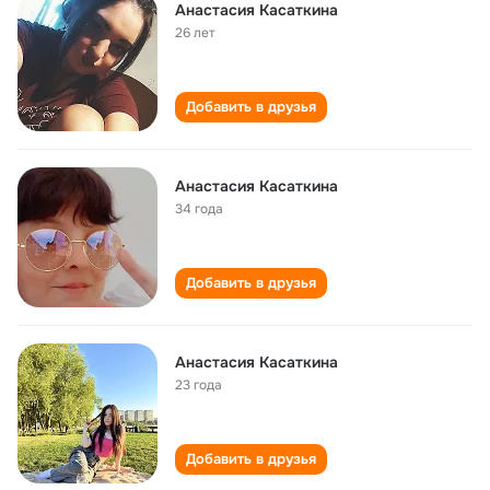
Анастасия Касаткина
26 лет
Добавить в друзья
Анастасия Касаткина
34 года
Добавить в друзья
Анастасия Касаткина
23 года
Добавить в друзья