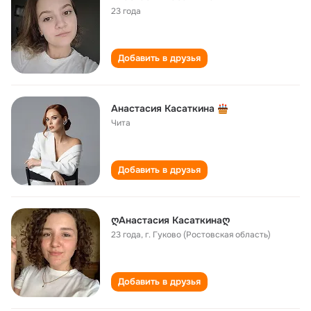
23 года
Добавить в друзья
Анастасия Касаткина
Чита
Добавить в друзья
ღАнастасия Касаткинаღ
23 года
,
г. Гуково (Ростовская область)
Добавить в друзья