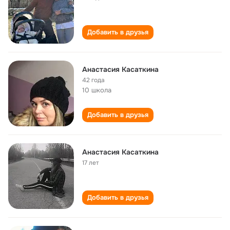
Добавить в друзья
Анастасия Касаткина
42 года
10 школа
Добавить в друзья
Анастасия Касаткина
17 лет
Добавить в друзья