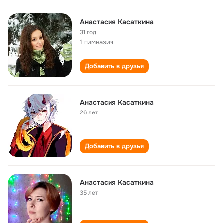
Анастасия Касаткина
31 год
1 гимназия
Добавить в друзья
Анастасия Касаткина
26 лет
Добавить в друзья
Анастасия Касаткина
35 лет