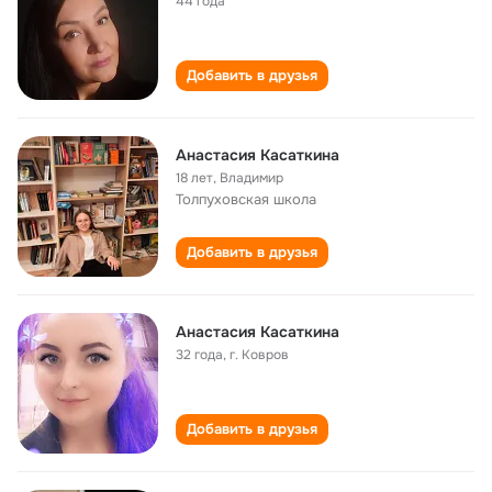
44 года
Добавить в друзья
Анастасия Касаткина
18 лет
,
Владимир
Толпуховская школа
Добавить в друзья
Анастасия Касаткина
32 года
,
г. Ковров
Добавить в друзья