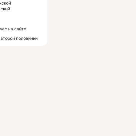
жской
ский
час на сайте
 второй половинки