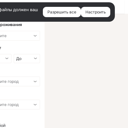
Войти
e-файлы должен ваш
Разрешить все
Настроить
Правая
колонка
проживания
т
бой