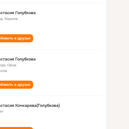
стасия Голубкова
од
,
Харьков
бавить в друзья
стасия Голубкова
года
,
Орша
кола
бавить в друзья
стасия Кочкарева(Голубкова)
ет