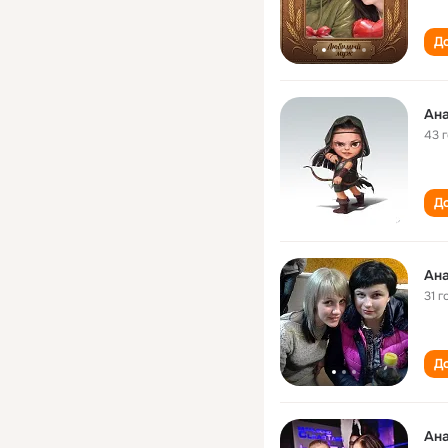
До
Ана
43 
До
Ана
31 г
До
Ана