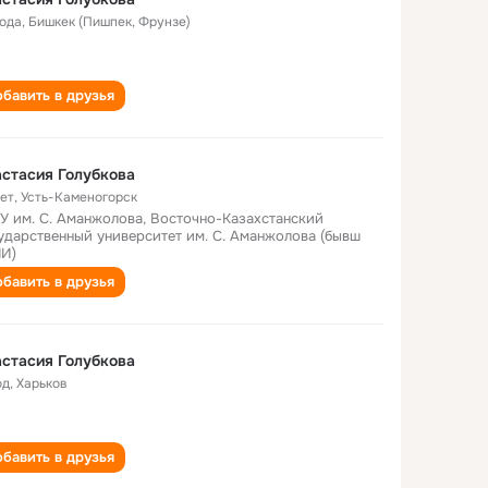
года
,
Бишкек (Пишпек, Фрунзе)
бавить в друзья
стасия Голубкова
лет
,
Усть-Каменогорск
У им. С. Аманжолова, Восточно-Казахстанский
ударственный университет им. С. Аманжолова (бывш
И)
бавить в друзья
стасия Голубкова
од
,
Харьков
бавить в друзья