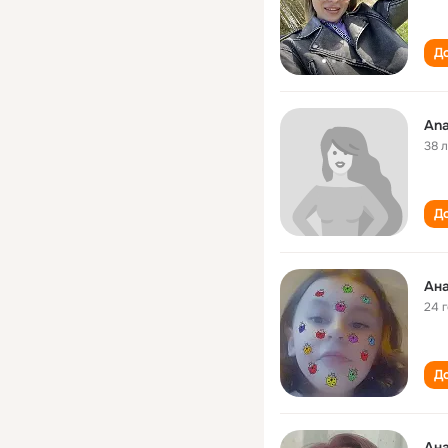
До
Ana
38 
До
Ана
24 
До
Ана