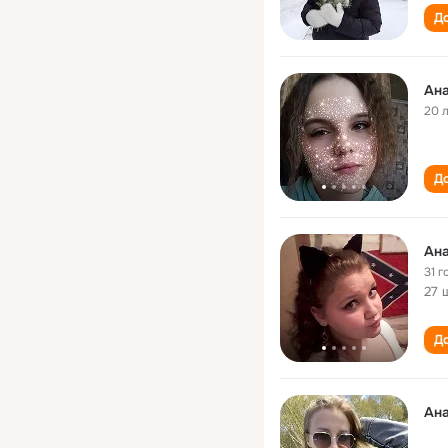
До
Ана
20 
До
Ана
31 г
27 
До
Ана