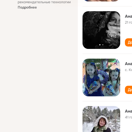
рекомендательные технологии
Подробнее
Ана
21 г
До
Ана
с. 
До
Ана
41 г