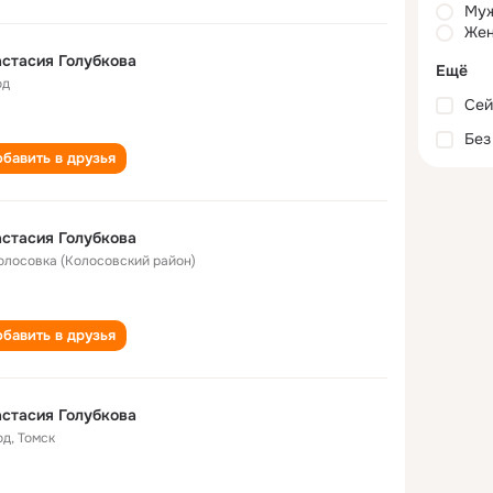
Му
Жен
стасия Голубкова
Ещё
од
Сей
Без
бавить в друзья
стасия Голубкова
Колосовка (Колосовский район)
бавить в друзья
стасия Голубкова
од
,
Томск