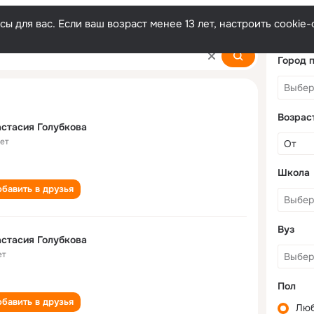
ы для вас. Если ваш возраст менее 13 лет, настроить cooki
bkova
Город 
Возрас
стасия Голубкова
лет
Школа
бавить в друзья
Вуз
стасия Голубкова
ет
Пол
бавить в друзья
Лю