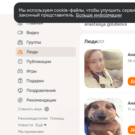
Мы используем cookie-файлы, чтобы улучшить сервис
законный представитель.
Больше информации
Левая
Поиск
Главная
anastasiya golu
колонка
по
людям
Видео
Люди
201
Группы
Люди
Ана
56 
Публикации
Игры
Подарки
До
Поздравления
Рекомендации
Ана
Сменить язык
17 л
Рекламодателям
Помощь
Новости
Ещё
До
Мы применяем