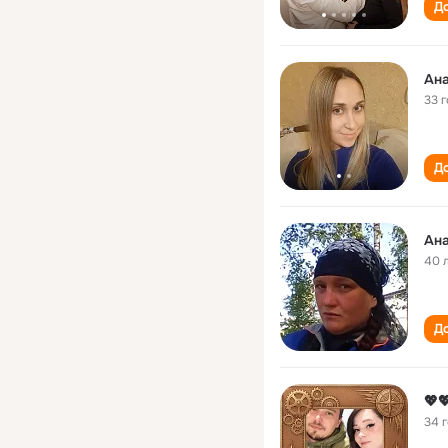
До
Ана
33 
До
Ана
40 
До
💖
34 