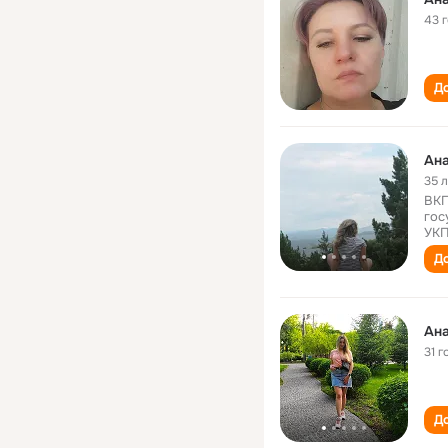
43 
До
Ана
35 
ВКГ
гос
УКП
До
Ана
31 г
До