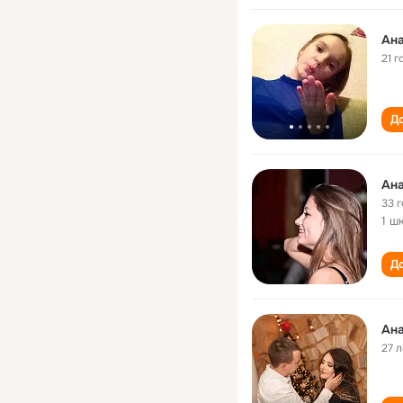
Ана
21 г
До
Ана
33 
1 ш
До
Ана
27 л