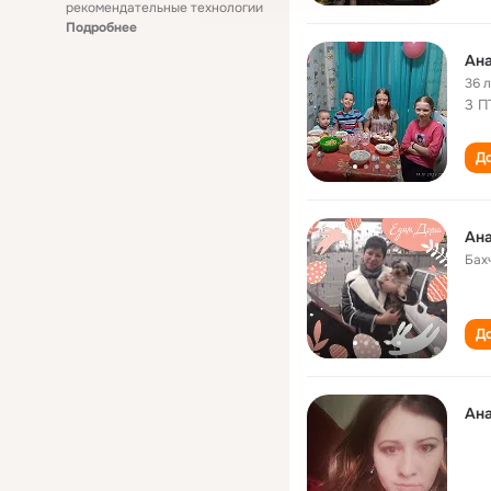
рекомендательные технологии
Подробнее
Ана
36 
3 П
До
Ана
Бах
До
Ана