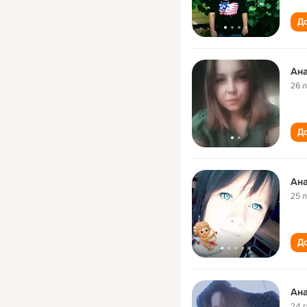
До
Ана
26 
До
Ана
25 
До
Ана
24 