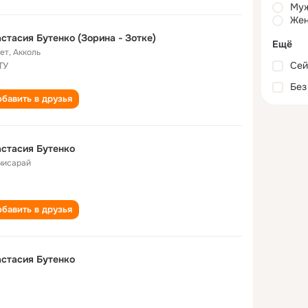
Му
Жен
стасия Бутенко (Зорина - Зотке)
Ещё
лет
,
Акколь
Сей
ТУ
Без
бавить в друзья
стасия Бутенко
чисарай
бавить в друзья
стасия Бутенко