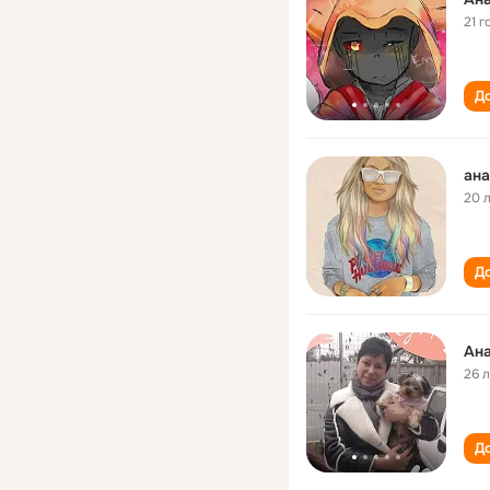
21 г
До
ана
20 
До
Ана
26 
До