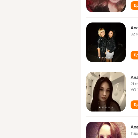
До
Ana
32 
До
Ана
21 г
УО 
До
Ana
Тир