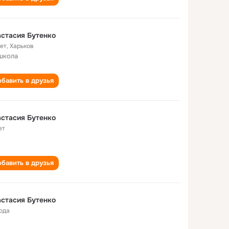
стасия Бутенко
лет
,
Харьков
школа
бавить в друзья
стасия Бутенко
ет
бавить в друзья
стасия Бутенко
года