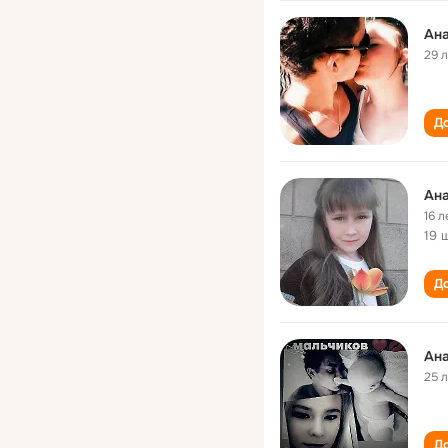
Ана
29 
До
Ана
16 л
19 
До
Ана
25 
До