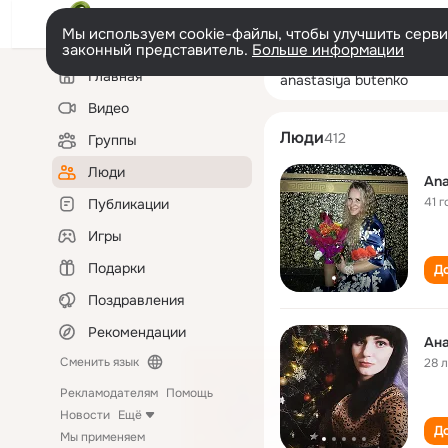
Мы используем cookie-файлы, чтобы улучшить сервис
законный представитель.
Больше информации
Левая
Поиск
Главная
anastasiya bute
колонка
по
людям
Видео
Люди
412
Группы
Люди
Ana
41 г
Публикации
Игры
Подарки
До
Поздравления
Рекомендации
Ана
Сменить язык
28 
Рекламодателям
Помощь
Новости
Ещё
До
Мы применяем