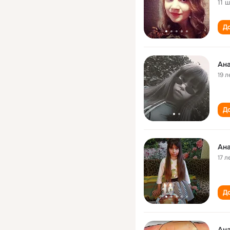
11 
До
Ана
19 л
До
Ана
17 л
До
Ана