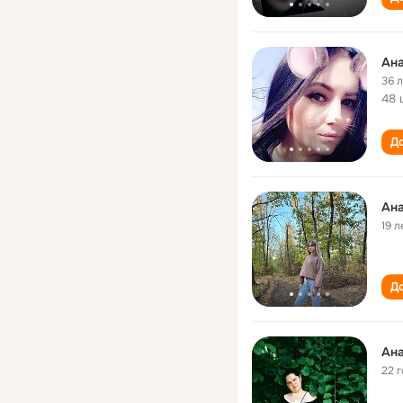
Ана
36 
48 
До
Ана
19 л
До
Ана
22 