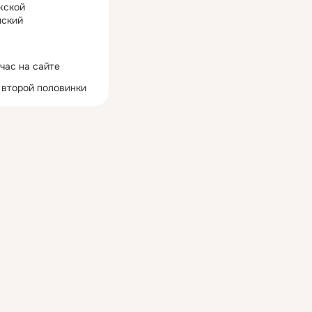
жской
ский
час на сайте
 второй половинки