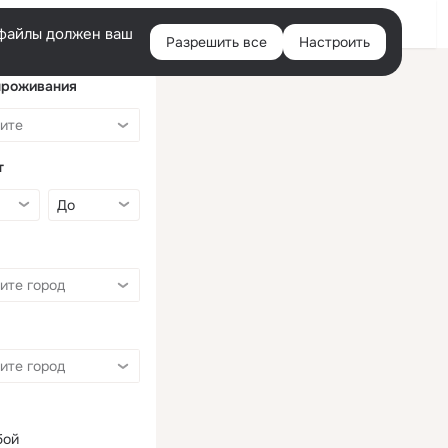
Войти
e-файлы должен ваш
Разрешить все
Настроить
Правая
колонка
проживания
т
бой