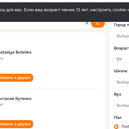
ы для вас. Если ваш возраст менее 13 лет, настроить cooki
nko
Город 
Возрас
stasiya Butenko
од
Школа
бавить в друзья
Вуз
стасия Бутенко
лет
Пол
бавить в друзья
Лю