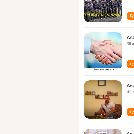
До
Ana
39 
До
Ana
49 
До
Ana