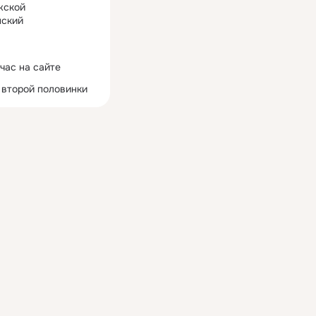
жской
ский
час на сайте
 второй половинки