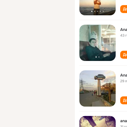
До
Ana
43 
До
Ana
29 
До
ana
31 г