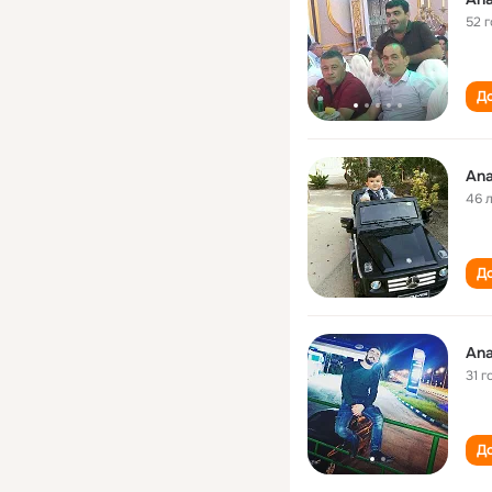
52 
До
Ana
46 
До
Ana
31 г
До