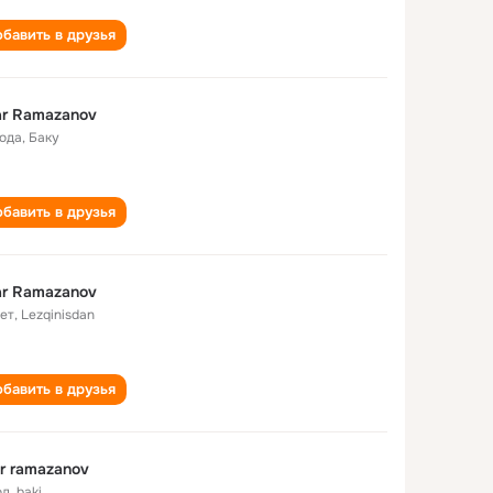
бавить в друзья
r Ramazanov
года
,
Баку
бавить в друзья
r Ramazanov
лет
,
Lezqinisdan
бавить в друзья
r ramazanov
од
,
baki