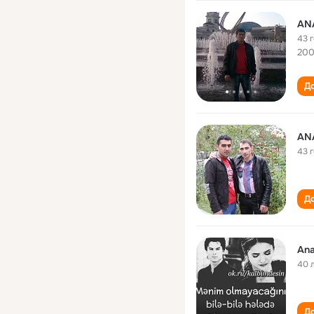
AN
43 
200
До
AN
43 
До
Ana
40 
До