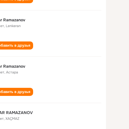
r Ramazanov
лет
,
Lenkeran
бавить в друзья
r Ramazanov
лет
,
Астара
бавить в друзья
AR RAMAZANOV
лет
,
XAÇMAZ