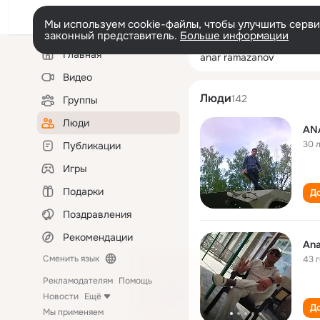
Мы используем cookie-файлы, чтобы улучшить сервис
законный представитель.
Больше информации
Левая
Поиск
Главная
anar ramazanov
колонка
по
людям
Видео
Люди
142
Группы
Люди
AN
30 
Публикации
Игры
Подарки
До
Поздравления
Рекомендации
Ana
Сменить язык
43 
Рекламодателям
Помощь
Новости
Ещё
До
Мы применяем