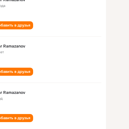
года
бавить в друзья
r Ramazanov
лет
бавить в друзья
r Ramazanov
од
бавить в друзья