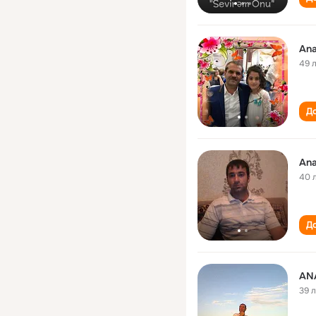
Ana
49 
До
Ana
40 
До
AN
39 