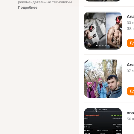
рекомендательные технологии
Подробнее
Ana
33 
38 
До
Ana
37 л
До
ana
56 