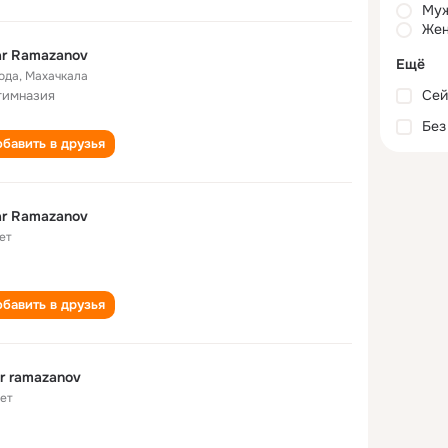
Му
Жен
r Ramazanov
Ещё
года
,
Махачкала
Сей
гимназия
Без
бавить в друзья
r Ramazanov
ет
бавить в друзья
r ramazanov
лет