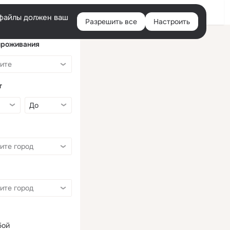
Войти
e-файлы должен ваш
Разрешить все
Настроить
Правая
колонка
проживания
т
бой