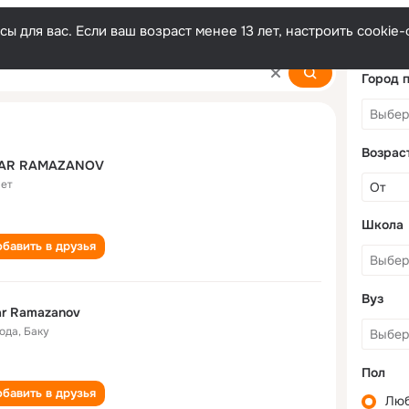
ы для вас. Если ваш возраст менее 13 лет, настроить cooki
Город 
Возрас
AR RAMAZANOV
лет
Школа
бавить в друзья
Вуз
r Ramazanov
года
,
Баку
Пол
бавить в друзья
Лю