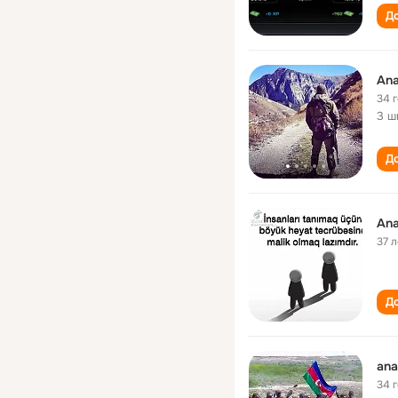
До
Ana
34 
3 ш
До
Ana
37 л
До
ana
34 