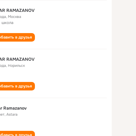
AR RAMAZANOV
года
,
Москва
 школа
бавить в друзья
AR RAMAZANOV
года
,
Норильск
бавить в друзья
r Ramazanov
лет
,
Astara
бавить в друзья