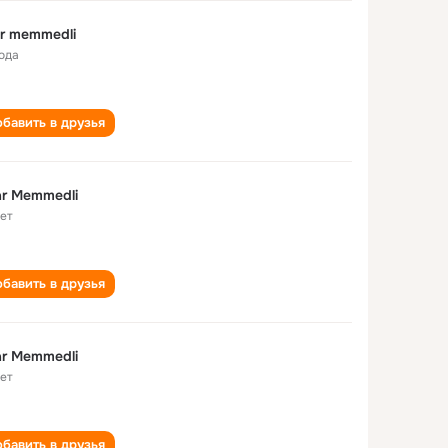
r memmedli
года
бавить в друзья
r Memmedli
лет
бавить в друзья
r Memmedli
лет
бавить в друзья