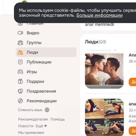
Мы используем cookie-файлы, чтобы улучшить сервис
законный представитель.
Больше информации
Левая
Поиск
Главная
anar memmedli
колонка
по
людям
Видео
Люди
329
Группы
Люди
Ana
36 
Публикации
Игры
Подарки
До
Поздравления
Рекомендации
ana
Сменить язык
32 
Азе
Рекламодателям
Помощь
Ази
Новости
Ещё
До
Мы применяем