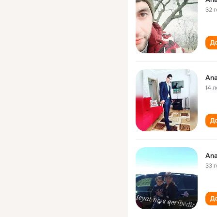
32 
До
14 л
До
33 
До