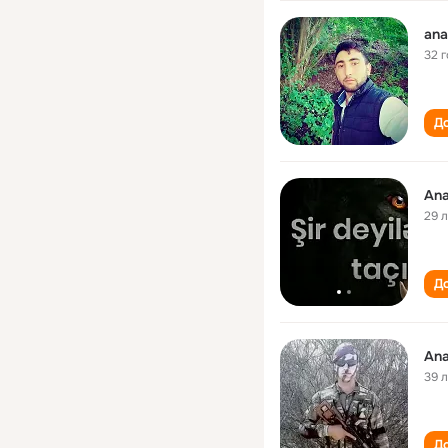
ana
32 
До
Ana
29 
До
Ana
39 
До