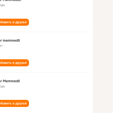
года
бавить в друзья
Anar memmedli
ет
бавить в друзья
Anar Memmedli
года
бавить в друзья