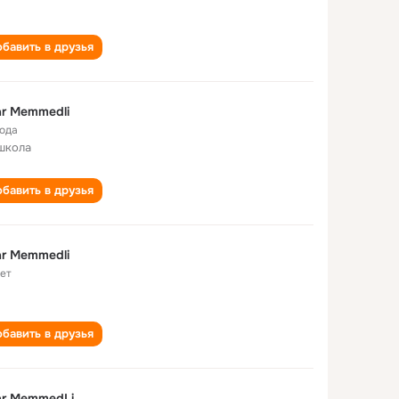
бавить в друзья
r Memmedli
года
школа
бавить в друзья
r Memmedli
лет
бавить в друзья
ar MemmedLi