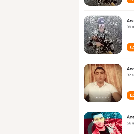
Ana
39 
До
Ana
32 
До
Ana
56 