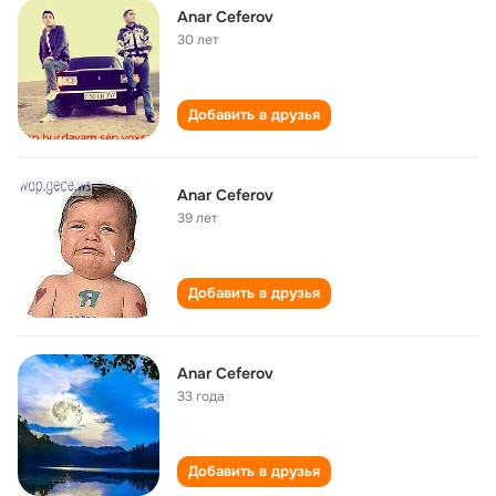
Anar Ceferov
30 лет
Добавить в друзья
Anar Ceferov
39 лет
Добавить в друзья
Anar Ceferov
33 года
Добавить в друзья