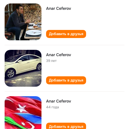
Anar Ceferov
Добавить в друзья
Anar Ceferov
39 лет
Добавить в друзья
Anar Ceferov
44 года
Добавить в друзья