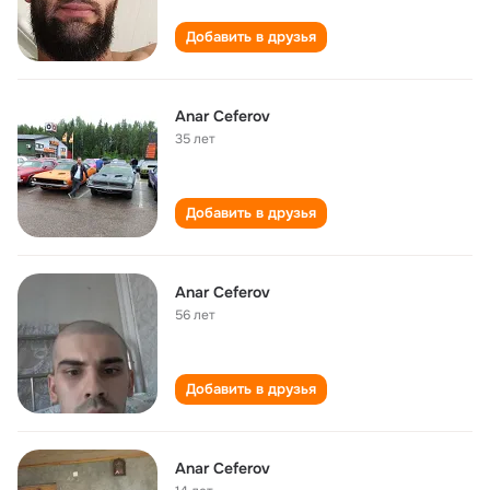
Добавить в друзья
Anar Ceferov
35 лет
Добавить в друзья
Anar Ceferov
56 лет
Добавить в друзья
Anar Ceferov