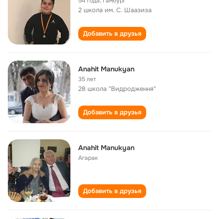
54 года
,
Гамбург
2 школа им. С. Шаазиза
Добавить в друзья
Anahit Manukyan
35 лет
28 школа "Видродження"
Добавить в друзья
Anahit Manukyan
Агарак
Добавить в друзья