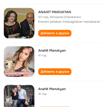
ANAHIT MANUKYAN
53 года
,
Ванадзор (Кировакан)
Erevani petakan tntesagitakan hamalsaran
Добавить в друзья
Anahit Manukyan
41 год
Добавить в друзья
Anahit Manukyan
41 год