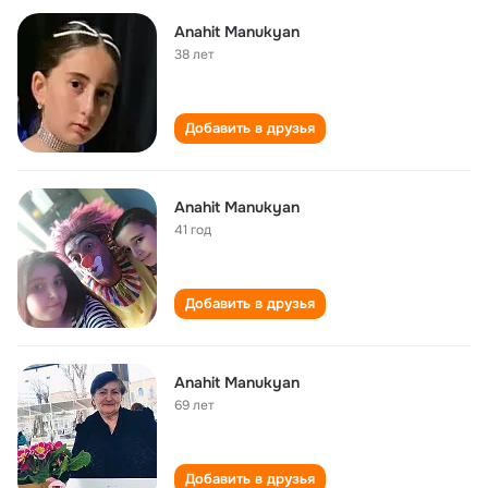
Anahit Manukyan
38 лет
Добавить в друзья
Anahit Manukyan
41 год
Добавить в друзья
Anahit Manukyan
69 лет
Добавить в друзья