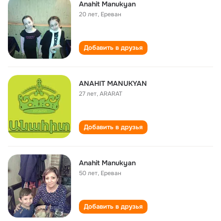
Anahit Manukyan
20 лет
,
Ереван
Добавить в друзья
ANAHIT MANUKYAN
27 лет
,
ARARAT
Добавить в друзья
Anahit Manukyan
50 лет
,
Ереван
Добавить в друзья