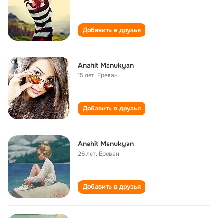
Добавить в друзья
Anahit Manukyan
15 лет
,
Ереван
Добавить в друзья
Anahit Manukyan
26 лет
,
Ереван
Добавить в друзья